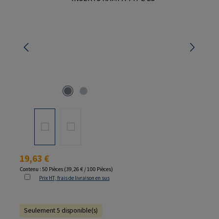
Prix régulier :
19,63 €
Contenu :
50 Pièces
(39,26 € / 100 Pièces)
Prix HT, frais de livraison en sus
Seulement 5 disponible(s)