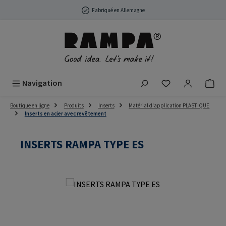
Passer au contenu principal
Fabriqué en Allemagne
Vous avez 0 arti
Navigation
Boutique en ligne
Produits
Inserts
Matérial d'application PLASTIQUE
Inserts en acier avec revêtement
INSERTS RAMPA TYPE ES
Ignorer la galerie d'images