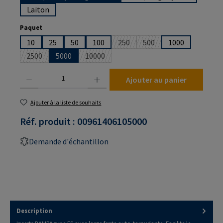
Laiton
Sélectionnez
Paquet
10
25
50
100
250
500
1000
(Cette option n'est pas disponibl
(Cette option n'est pas 
2500
5000
10000
(Cette option n'est pas disponible pour le moment.)
(Cette option n'est pas disponible pour le
Quantité de produit : Entrez la quantité souhaitée ou utilisez les boutons pour augmenter
Ajouter au panier
Ajouter à la liste de souhaits
Réf. produit :
00961406105000
Demande d'échantillon
Description