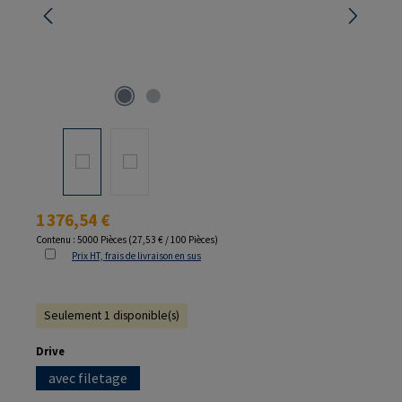
Prix régulier :
1 376,54 €
Contenu :
5000 Pièces
(27,53 € / 100 Pièces)
Prix HT, frais de livraison en sus
Seulement 1 disponible(s)
Sélectionnez
Drive
avec filetage