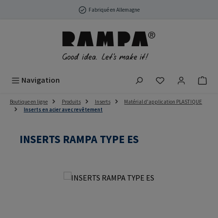
Passer au contenu principal
Fabriqué en Allemagne
Vous avez 0 arti
Navigation
Boutique en ligne
Produits
Inserts
Matérial d'application PLASTIQUE
Inserts en acier avec revêtement
INSERTS RAMPA TYPE ES
Ignorer la galerie d'images