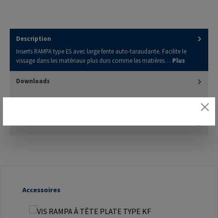
Description
Inserts RAMPA type ES avec large fente auto-taraudante. Facilite le
vissage dans les matériaux plus durs comme les matières…
Plus
Downloads
3D Model
Évaluations
Ignorer la galerie de produits
Accessoires