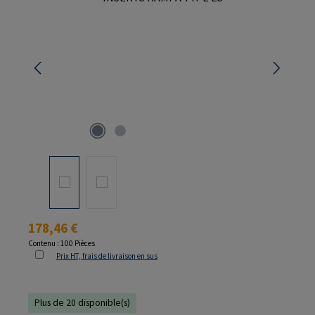
Prix régulier :
178,46 €
Contenu :
100 Pièces
Prix HT, frais de livraison en sus
Plus de 20 disponible(s)