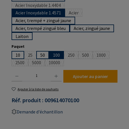
Acier Inoxydable 1.4404
(Cette option n'est pas disponible pour le moment.)
Acier Inoxydable 1.4571
Acier
(Cette option n'est pas disponi
Acier, trempé + zingué jaune
Acier, trempé zingué bleu
Acier, zingué jaune
Laiton
Sélectionnez
Paquet
10
25
50
100
250
500
1000
(Cette option n'est pas disponible pour le moment.)
(Cette option n'est pas disponibl
(Cette option n'est pas d
(Cette option n'
2500
5000
10000
(Cette option n'est pas disponible pour le moment.)
(Cette option n'est pas disponible pour le moment.)
(Cette option n'est pas disponible pour le
Quantité de produit : Entrez la quantité souhaitée ou utilisez les boutons pour augmenter
Ajouter au panier
Ajouter à la liste de souhaits
Réf. produit :
009614070100
Demande d'échantillon