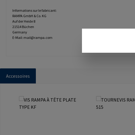
Informations sur le fabricant:
RAMPA GmbH & Co. KG
Auf der Heide 8
21514 Büchen
Germany
E-Mail: mail@rampa.com
Accessoires
Ignorer la galerie de produits