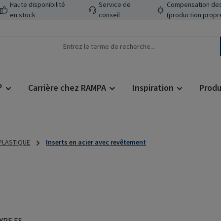
Haute disponibilité
Service de
Compensation des
en stock
conseil
(production propr
®
Carrière chez RAMPA
Inspiration
Produ
 PLASTIQUE
Inserts en acier avec revêtement
Prix régulier :