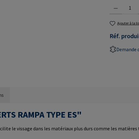
Quantité de prod
Ajouter à la l
Réf. produi
Demande d
ns
NSERTS RAMPA TYPE ES"
cilite le vissage dans les matériaux plus durs comme les matières