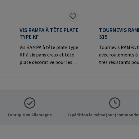
VIS RAMPA À TÊTE PLATE
TOURNEVIS RAM
TYPE KF
515
Vis RAMPA à tête plate type
Tournevis RAMPA t
KF à six pans creux et tête
avec roulements à 
plate décorative pour les
très résistants pou
connexions
les inserts RAMPA 
visibles.Informations sur le
filetage intérieur. 
fabricant: RAMPA GmbH &
exclusivement pour
Co. KG Auf der Heide 8 21514
inserts originaux
Büchen Germany E-Mail:
RAMPA.Information
mail@rampa.com
fabricant: RAMPA
Co. KG Auf der Hei
Fabriqué en Allemagne
Expédition le même jour (commandes
Büchen Germany E-
mail@rampa.com