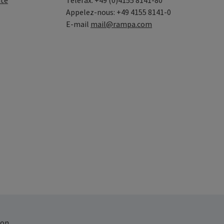
ité
Telefax: +49 (0)4155 8141-80
Appelez-nous: +49 4155 8141-0
E-mail
mail@rampa.com
on.