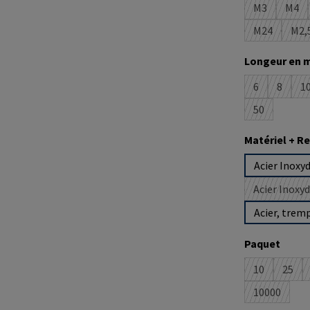
M3
M4
(Cette optio
(Cet
M24
M2,
(Cette opti
(C
Sélectionne
Longeur en 
6
8
1
(Cette option
(Cette 
(
50
(Cette optio
Sélectionne
Matériel + 
Acier Inoxy
Acier Inoxy
Acier, trem
Sélectionne
Paquet
10
25
(Cette optio
(Cett
10000
(Cette opt