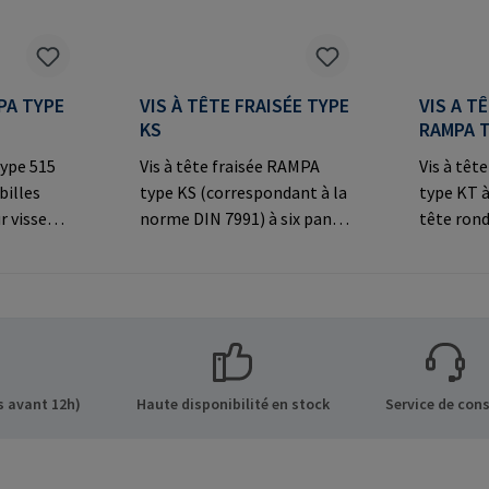
PA TYPE
VIS À TÊTE FRAISÉE TYPE
VIS A T
KS
RAMPA 
ype 515
Vis à tête fraisée RAMPA
Vis à tê
billes
type KS (correspondant à la
type KT à
r visser
norme DIN 7991) à six pans
tête rond
par le
creux et tête fraisée
les conn
À utiliser
décorative pour les
visibles.
 les
connexions
fabrican
visibles.Informations sur le
Co. KG Au
s sur le
fabricant: RAMPA GmbH &
Büchen G
 GmbH &
Co. KG Auf der Heide 8 21514
mail@ra
de 8 21514
Büchen Germany E-Mail:
 avant 12h)
Haute disponibilité en stock
Service de cons
Mail:
mail@rampa.com