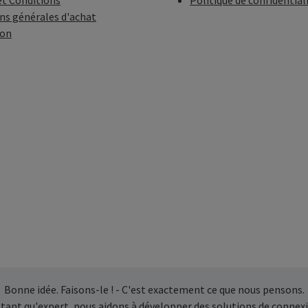
t Conditions
Politique de confidential
ns générales d'achat
ion
Bonne idée. Faisons-le ! - C'est exactement ce que nous pensons.
 tant qu'expert, nous aidons à développer des solutions de connexi