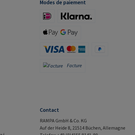
Modes de paiement
iDeal (via Stripe)
Klarna (via Stripe)
Apple Pay / Google Pay (via Stripe)
Carte de crédit (via Stripe)
PayPal
Facture
Facture
Contact
RAMPA GmbH & Co. KG
Auf der Heide 8, 21514 Büchen, Allemagne