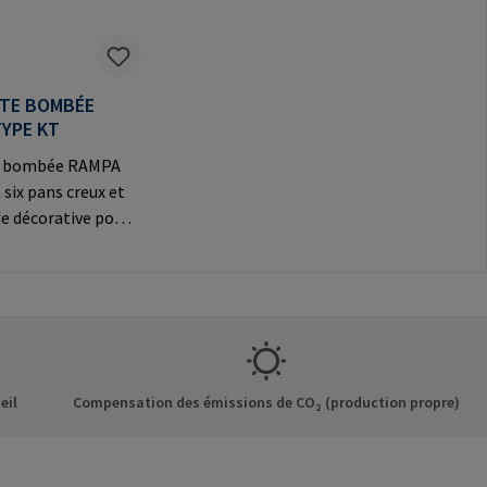
ÊTE BOMBÉE
TYPE KT
te bombée RAMPA
 six pans creux et
e décorative pour
exions
Informations sur le
t: RAMPA GmbH &
f der Heide 8 21514
ermany E-Mail:
mpa.com
eil
Compensation des émissions de CO₂ (production propre)