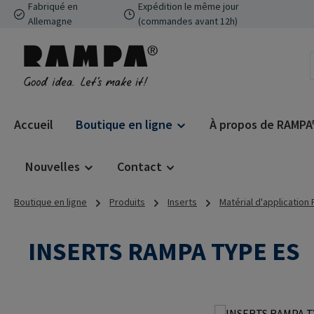
Fabriqué en
Expédition le même jour
ser au contenu principal
Passer à la recherche
Passer à la navigation principale
Allemagne
(commandes avant 12h)
Accueil
Boutique en ligne
À propos de RAMPA
Nouvelles
Contact
Boutique en ligne
Produits
Inserts
Matérial d'application
INSERTS RAMPA TYPE ES
Ignorer la galerie d'images