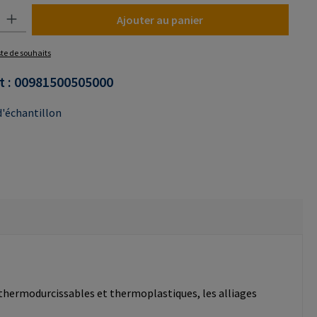
uit : Entrez la quantité souhaitée ou utilisez les boutons pour augmenter o
Ajouter au panier
iste de souhaits
t :
00981500505000
'échantillon
 thermodurcissables et thermoplastiques, les alliages