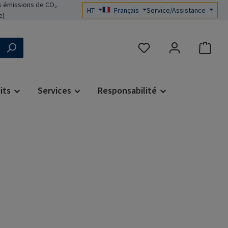
 émissions de CO₂
HT
Français
Service/Assistance
e)
Vous avez 0 articles dans 
its
Services
Responsabilité