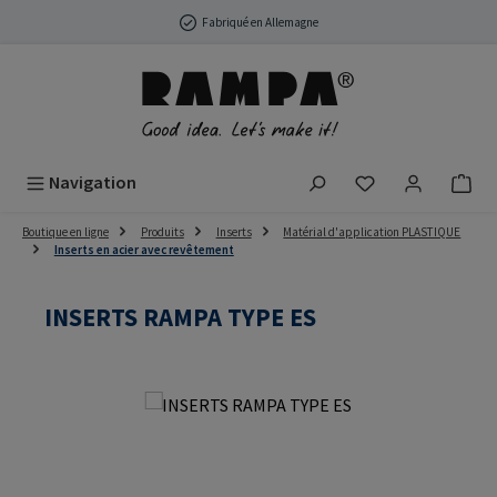
Passer au contenu principal
Fabriqué en Allemagne
Vous avez 0 arti
Navigation
Boutique en ligne
Produits
Inserts
Matérial d'application PLASTIQUE
Inserts en acier avec revêtement
INSERTS RAMPA TYPE ES
Ignorer la galerie d'images