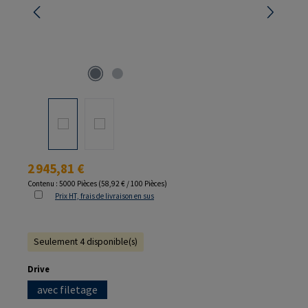
Prix régulier :
2 945,81 €
Contenu :
5000 Pièces
(58,92 € / 100 Pièces)
Prix HT, frais de livraison en sus
Seulement 4 disponible(s)
Sélectionnez
Drive
avec filetage