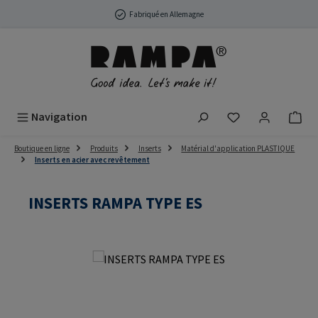
Passer au contenu principal
Fabriqué en Allemagne
Vous avez 0 arti
Navigation
Boutique en ligne
Produits
Inserts
Matérial d'application PLASTIQUE
Inserts en acier avec revêtement
INSERTS RAMPA TYPE ES
Ignorer la galerie d'images