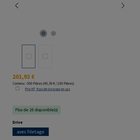
Prix régulier :
201,93 €
Contenu :
500 Pièces
(40,39 € / 100 Pièces)
Prix HT, frais de livraison en sus
Plus de 20 disponible(s)
Sélectionnez
Drive
avec filetage