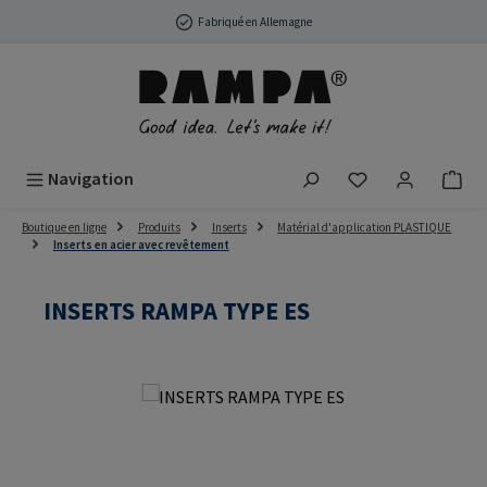
Passer au contenu principal
Fabriqué en Allemagne
Vous avez 0 arti
Navigation
Boutique en ligne
Produits
Inserts
Matérial d'application PLASTIQUE
Inserts en acier avec revêtement
INSERTS RAMPA TYPE ES
Ignorer la galerie d'images