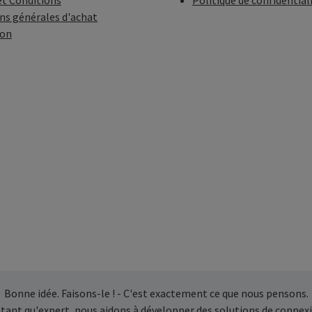
t Conditions
Politique de confidential
ns générales d'achat
ion
Bonne idée. Faisons-le ! - C'est exactement ce que nous pensons.
 tant qu'expert, nous aidons à développer des solutions de connexi