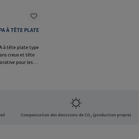
PA À TÊTE PLATE
 à tête plate type
pans creux et tête
orative pour les
ns
Informations sur le
t: RAMPA GmbH &
f der Heide 8 21514
ermany E-Mail:
mpa.com
eil
Compensation des émissions de CO₂ (production propre)