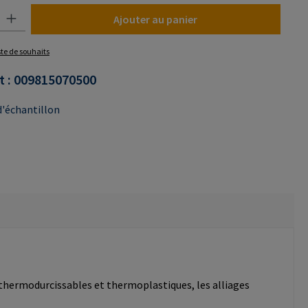
uit : Entrez la quantité souhaitée ou utilisez les boutons pour augmenter o
Ajouter au panier
iste de souhaits
t :
009815070500
'échantillon
 thermodurcissables et thermoplastiques, les alliages