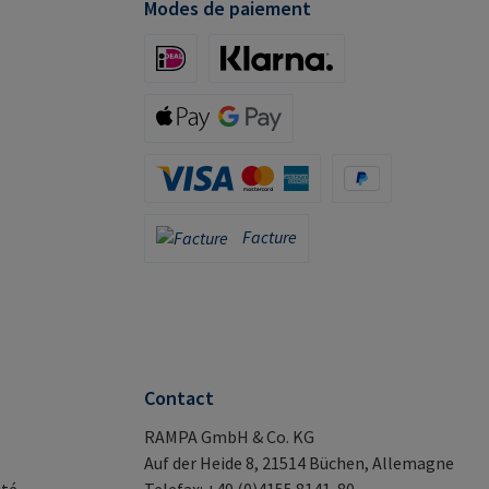
Modes de paiement
iDeal (via Stripe)
Klarna (via Stripe)
Apple Pay / Google Pay (via Stripe)
Carte de crédit (via Stripe)
PayPal
Facture
Facture
Contact
RAMPA GmbH & Co. KG
Auf der Heide 8, 21514 Büchen, Allemagne