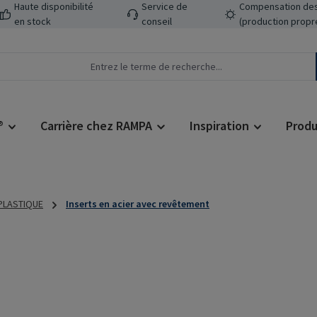
Haute disponibilité
Service de
Compensation des
en stock
conseil
(production propr
®
Carrière chez RAMPA
Inspiration
Produ
 PLASTIQUE
Inserts en acier avec revêtement
Prix régulier :