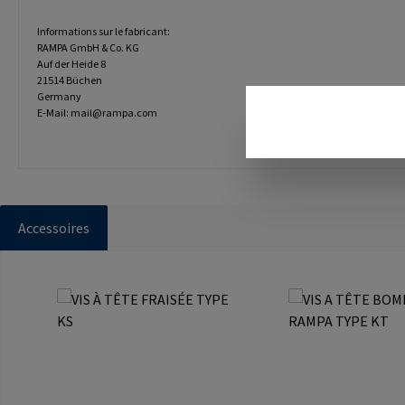
Informations sur le fabricant:
RAMPA GmbH & Co. KG
Auf der Heide 8
21514 Büchen
Germany
E-Mail: mail@rampa.com
Accessoires
Ignorer la galerie de produits