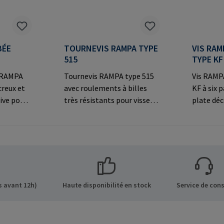
BÉE
TOURNEVIS RAMPA TYPE
VIS RAM
515
TYPE KF
e RAMPA
Tournevis RAMPA type 515
Vis RAMPA
creux et
avec roulements à billes
KF à six 
ive pour
très résistants pour visser
plate déc
les inserts RAMPA par le
connexio
ns sur le
filetage intérieur. À utiliser
visibles.
 GmbH &
exclusivement pour les
fabrican
de 8 21514
inserts originaux
Co. KG Au
Mail:
RAMPA.Informations sur le
Büchen G
fabricant: RAMPA GmbH &
mail@ra
Co. KG Auf der Heide 8 21514
 avant 12h)
Haute disponibilité en stock
Service de cons
Büchen Germany E-Mail:
mail@rampa.com