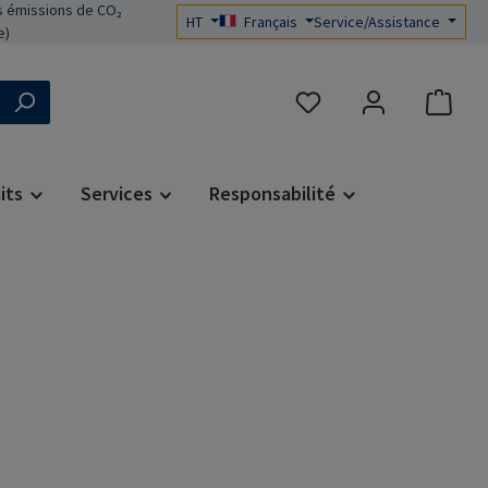
 émissions de CO₂
HT
Français
Service/Assistance
e)
Vous avez 0 articles dans 
its
Services
Responsabilité