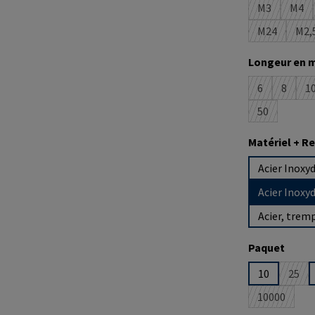
M3
M4
(Cette optio
(Cet
M24
M2,
(Cette opti
(C
Sélectionne
Longeur en 
6
8
1
(Cette option
(Cette 
(
50
(Cette optio
Sélectionne
Matériel + 
Acier Inoxy
Acier Inoxy
Acier, trem
Sélectionne
Paquet
10
25
(Cett
10000
(Cette opt