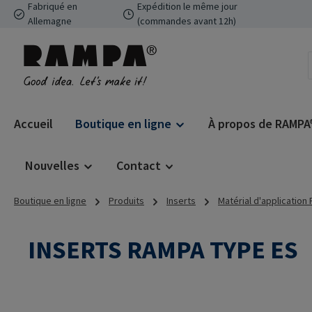
Fabriqué en
Expédition le même jour
ser au contenu principal
Passer à la recherche
Passer à la navigation principale
Allemagne
(commandes avant 12h)
Accueil
Boutique en ligne
À propos de RAMPA
Nouvelles
Contact
Boutique en ligne
Produits
Inserts
Matérial d'application
INSERTS RAMPA TYPE ES