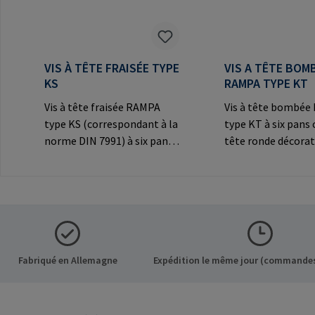
VIS À TÊTE FRAISÉE TYPE
VIS A TÊTE BOM
KS
RAMPA TYPE KT
Vis à tête fraisée RAMPA
Vis à tête bombé
type KS (correspondant à la
type KT à six pans 
norme DIN 7991) à six pans
tête ronde décorat
creux et tête fraisée
les connexions
décorative pour les
visibles.Informatio
connexions
fabricant: RAMPA
visibles.Informations sur le
Co. KG Auf der Hei
fabricant: RAMPA GmbH &
Büchen Germany E-
Co. KG Auf der Heide 8 21514
mail@rampa.com
Büchen Germany E-Mail:
Fabriqué en Allemagne
Expédition le même jour (commandes
mail@rampa.com