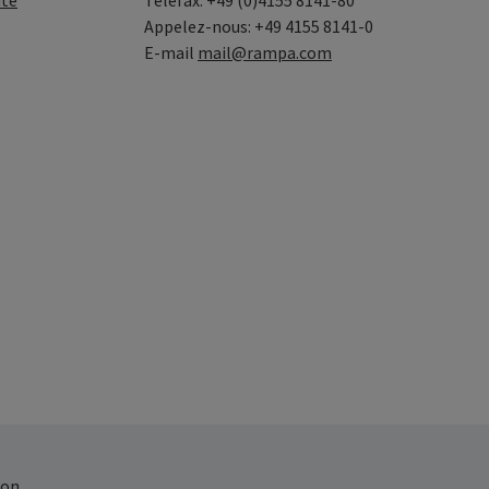
ité
Telefax: +49 (0)4155 8141-80
Appelez-nous: +49 4155 8141-0
E-mail
mail@rampa.com
on.