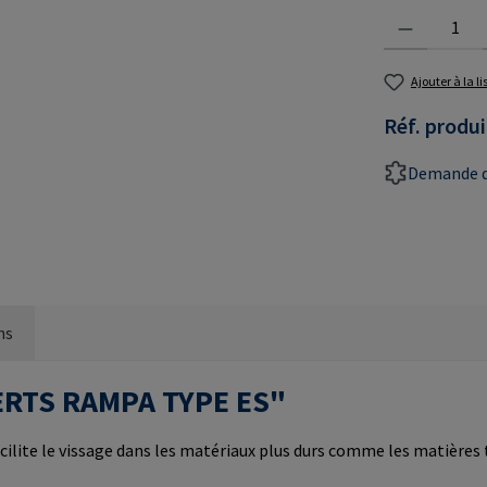
Quantité de prod
Ajouter à la l
Réf. produi
Demande d
ns
NSERTS RAMPA TYPE ES"
cilite le vissage dans les matériaux plus durs comme les matières