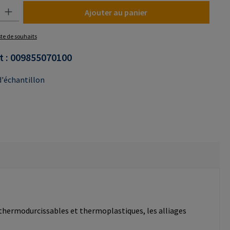
uit : Entrez la quantité souhaitée ou utilisez les boutons pour augmenter o
Ajouter au panier
iste de souhaits
t :
009855070100
'échantillon
 thermodurcissables et thermoplastiques, les alliages