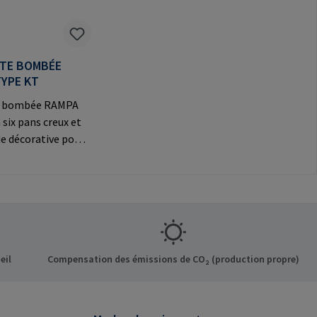
ÊTE BOMBÉE
TYPE KT
te bombée RAMPA
 six pans creux et
e décorative pour
exions
Informations sur le
t: RAMPA GmbH &
f der Heide 8 21514
ermany E-Mail:
mpa.com
eil
Compensation des émissions de CO₂ (production propre)