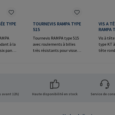
SÉE TYPE
TOURNEVIS RAMPA TYPE
VIS A T
515
RAMPA 
 RAMPA
Tournevis RAMPA type 515
Vis à tê
dant à la
avec roulements à billes
type KT à
six pans
très résistants pour visser
tête rond
ée
les inserts RAMPA par le
les conn
s
filetage intérieur. À utiliser
visibles.
exclusivement pour les
fabrican
ns sur le
inserts originaux
Co. KG Au
 GmbH &
RAMPA.Informations sur le
Büchen G
de 8 21514
fabricant: RAMPA GmbH &
mail@ra
Mail:
Co. KG Auf der Heide 8 21514
 avant 12h)
Haute disponibilité en stock
Service de cons
Büchen Germany E-Mail:
mail@rampa.com