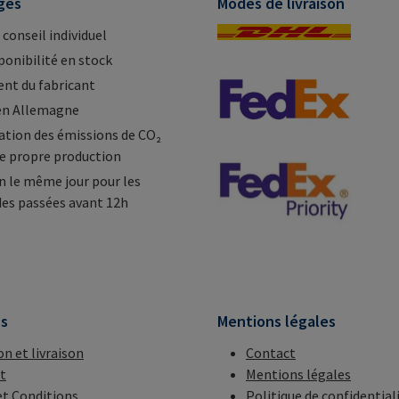
ges
Modes de livraison
 conseil individuel
ponibilité en stock
nt du fabricant
en Allemagne
tion des émissions de CO₂
e propre production
n le même jour pour les
s passées avant 12h
ns
Mentions légales
on et livraison
Contact
t
Mentions légales
t Conditions
Politique de confidential