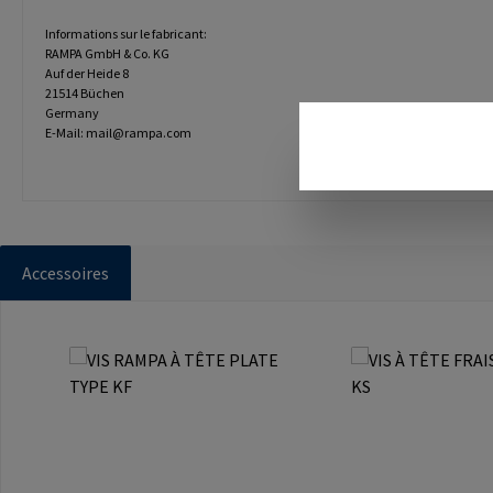
Informations sur le fabricant:
RAMPA GmbH & Co. KG
Auf der Heide 8
21514 Büchen
Germany
E-Mail: mail@rampa.com
Accessoires
Ignorer la galerie de produits