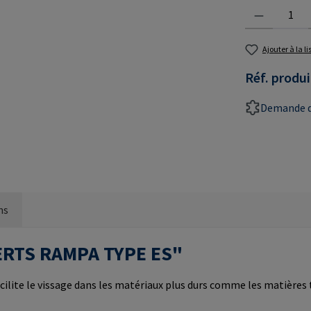
Quantité de prod
Ajouter à la l
Réf. produi
Demande d
ns
NSERTS RAMPA TYPE ES"
cilite le vissage dans les matériaux plus durs comme les matières