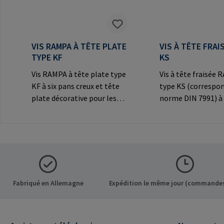
VIS RAMPA À TÊTE PLATE
VIS À TÊTE FRAI
TYPE KF
KS
Vis RAMPA à tête plate type
Vis à tête fraisée
KF à six pans creux et tête
type KS (correspon
plate décorative pour les
norme DIN 7991) à 
connexions
creux et tête frais
visibles.Informations sur le
décorative pour le
fabricant: RAMPA GmbH &
connexions
Co. KG Auf der Heide 8 21514
visibles.Informatio
Büchen Germany E-Mail:
fabricant: RAMPA
mail@rampa.com
Co. KG Auf der Hei
Büchen Germany E-
Fabriqué en Allemagne
Expédition le même jour (commandes
mail@rampa.com