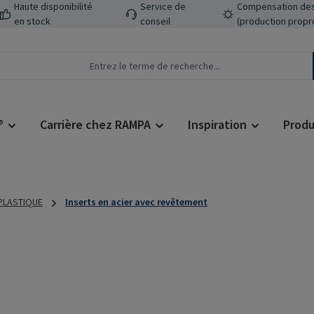
Haute disponibilité
Service de
Compensation des
en stock
conseil
(production propr
®
Carrière chez RAMPA
Inspiration
Produ
 PLASTIQUE
Inserts en acier avec revêtement
Prix régulier :