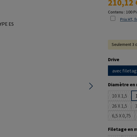
210,12 
Contenu :
100 P
Prix HT, f
Seulement 3 d
Sélectionne
Drive
avec filetag
Sélectionne
Diamètre en
10 X 1,5
(Cette op
26 X 1,5
3
(Cette op
6,5 X 0,75
(Cette o
Sélectionne
Filetage en 