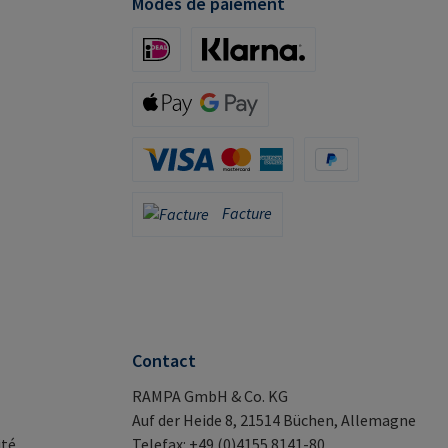
Modes de paiement
iDeal (via Stripe)
Klarna (via Stripe)
Apple Pay / Google Pay (via Stripe)
Carte de crédit (via Stripe)
PayPal
Facture
Facture
Contact
RAMPA GmbH & Co. KG
Auf der Heide 8, 21514 Büchen, Allemagne
ité
Telefax: +49 (0)4155 8141-80