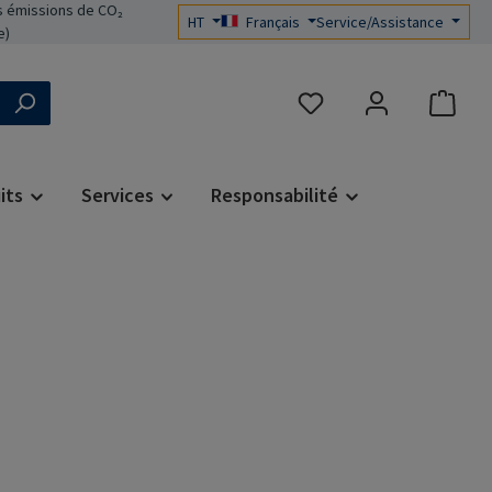
 émissions de CO₂
HT
Français
Service/Assistance
e)
Vous avez 0 articles dans 
its
Services
Responsabilité