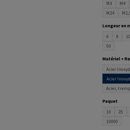
M3
M4
(Cette optio
(Cet
M24
M2,
(Cette opti
(C
Sélectionne
Longeur en 
6
8
1
(Cette option
(Cette 
(
50
(Cette optio
Sélectionne
Matériel + 
Acier Inoxy
Acier Inoxy
Acier, trem
Sélectionne
Paquet
10
25
(Cette optio
(Cett
10000
(Cette opt