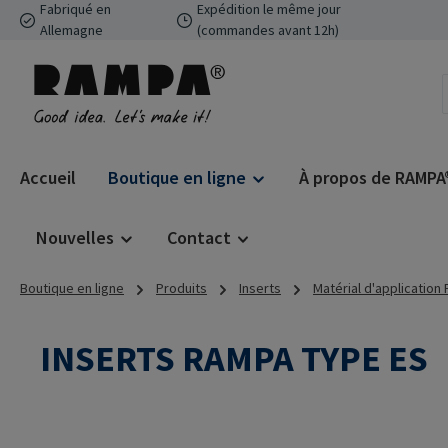
Fabriqué en
Expédition le même jour
ser au contenu principal
Passer à la recherche
Passer à la navigation principale
Allemagne
(commandes avant 12h)
Accueil
Boutique en ligne
À propos de RAMPA
Nouvelles
Contact
Boutique en ligne
Produits
Inserts
Matérial d'application
INSERTS RAMPA TYPE ES