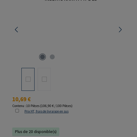
Prix régulier :
10,69 €
Contenu :
10 Pièces
(106,90 € / 100 Pièces)
Prix HT, frais de livraison en sus
Plus de 20 disponible(s)