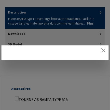
Description
Inserts RAMPA type ES avec large fente auto-taraudante. Facilite le
vissage dans les matériaux plus durs comme les matières…
Plus
Downloads
3D Model
Évaluations
Ignorer la galerie de produits
Accessoires