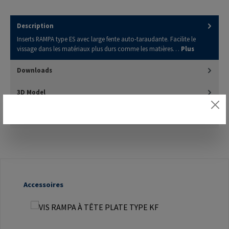
Description
Inserts RAMPA type ES avec large fente auto-taraudante. Facilite le
vissage dans les matériaux plus durs comme les matières…
Plus
Downloads
3D Model
Évaluations
Ignorer la galerie de produits
Accessoires