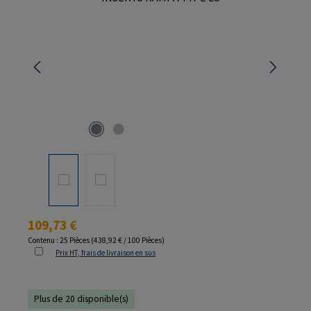
Prix régulier :
109,73 €
Contenu :
25 Pièces
(438,92 € / 100 Pièces)
Prix HT, frais de livraison en sus
Plus de 20 disponible(s)