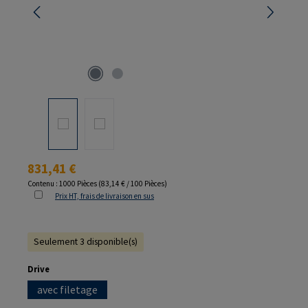
Prix régulier :
831,41 €
Contenu :
1000 Pièces
(83,14 € / 100 Pièces)
Prix HT, frais de livraison en sus
Seulement 3 disponible(s)
Sélectionnez
Drive
avec filetage