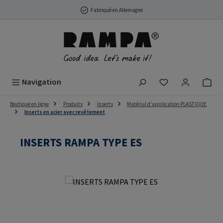
Passer au contenu principal
Fabriqué en Allemagne
Vous avez 0 arti
Navigation
Boutique en ligne
Produits
Inserts
Matérial d'application PLASTIQUE
Inserts en acier avec revêtement
INSERTS RAMPA TYPE ES
Ignorer la galerie d'images