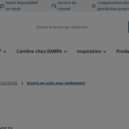
Haute disponibilité
Service de
Compensation des
en stock
conseil
(production propr
®
Carrière chez RAMPA
Inspiration
Produ
 PLASTIQUE
Inserts en acier avec revêtement
Prix régulier :