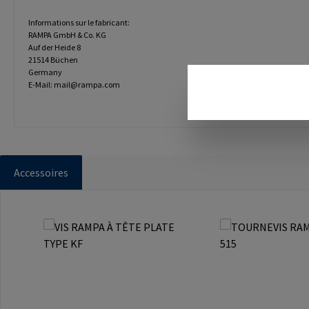
Informations sur le fabricant:
RAMPA GmbH & Co. KG
Auf der Heide 8
21514 Büchen
Germany
E-Mail: mail@rampa.com
Accessoires
Ignorer la galerie de produits