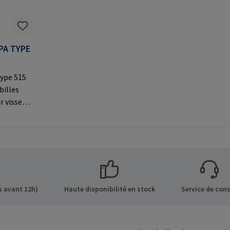
PA TYPE
ype 515
billes
r visser
par le
À utiliser
 les
s sur le
 GmbH &
de 8 21514
 avant 12h)
Haute disponibilité en stock
Service de cons
Mail: