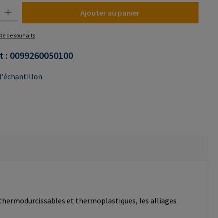
uit : Entrez la quantité souhaitée ou utilisez les boutons pour augmenter o
Ajouter au panier
iste de souhaits
t :
0099260050100
'échantillon
 thermodurcissables et thermoplastiques, les alliages