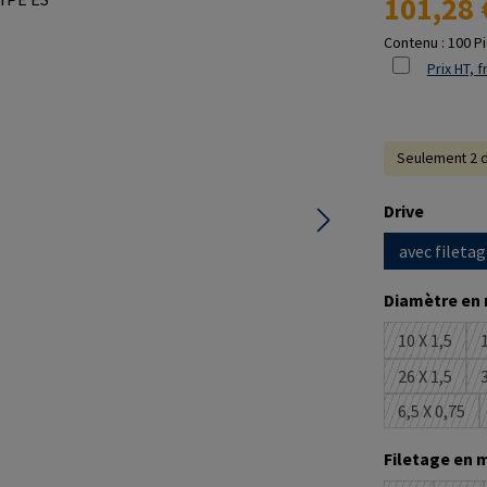
101,28 
Contenu :
100 P
Prix HT, f
Seulement 2 d
Sélectionne
Drive
avec filetag
Sélectionne
Diamètre en
10 X 1,5
1
(Cette op
26 X 1,5
3
(Cette op
6,5 X 0,75
(Cette o
Sélectionne
Filetage en 