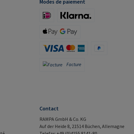
Modes de paiement
iDeal (via Stripe)
Klarna (via Stripe)
Apple Pay / Google Pay (via Stripe)
Carte de crédit (via Stripe)
PayPal
Facture
Facture
Contact
RAMPA GmbH & Co. KG
Auf der Heide 8, 21514 Büchen, Allemagne
ité
Telefax: +49 (0)4155 8141-80