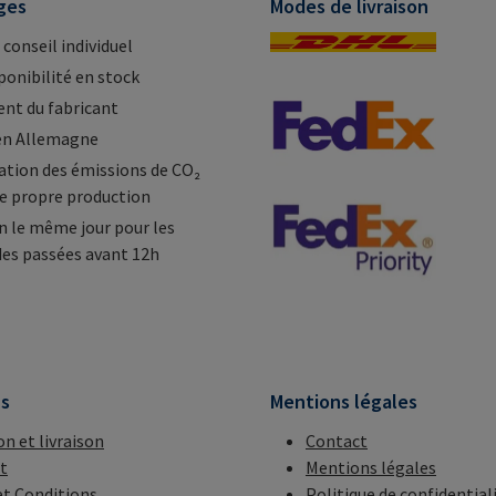
ges
Modes de livraison
 conseil individuel
ponibilité en stock
nt du fabricant
en Allemagne
tion des émissions de CO₂
e propre production
n le même jour pour les
s passées avant 12h
ns
Mentions légales
on et livraison
Contact
t
Mentions légales
t Conditions
Politique de confidential