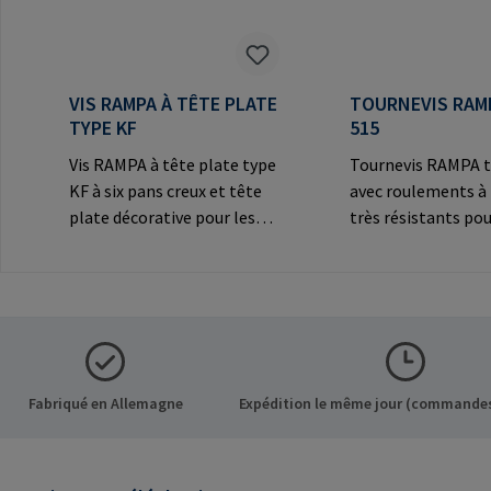
VIS RAMPA À TÊTE PLATE
TOURNEVIS RAM
TYPE KF
515
Vis RAMPA à tête plate type
Tournevis RAMPA t
KF à six pans creux et tête
avec roulements à 
plate décorative pour les
très résistants pou
connexions
les inserts RAMPA 
visibles.Informations sur le
filetage intérieur. 
fabricant: RAMPA GmbH &
exclusivement pour
Co. KG Auf der Heide 8 21514
inserts originaux
Büchen Germany E-Mail:
RAMPA.Information
mail@rampa.com
fabricant: RAMPA
Co. KG Auf der Hei
Fabriqué en Allemagne
Expédition le même jour (commandes
Büchen Germany E-
mail@rampa.com