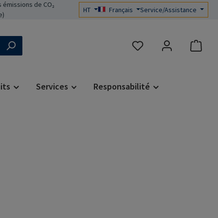
 émissions de CO₂
HT
Français
Service/Assistance
e)
Vous avez 0 articles dans 
its
Services
Responsabilité