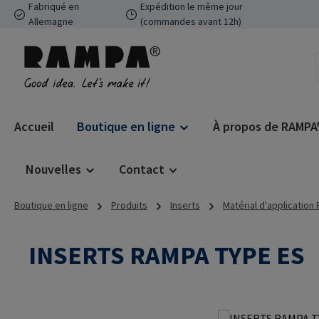
Fabriqué en
Expédition le même jour
ser au contenu principal
Passer à la recherche
Passer à la navigation principale
Allemagne
(commandes avant 12h)
Accueil
Boutique en ligne
À propos de RAMPA
Nouvelles
Contact
Boutique en ligne
Produits
Inserts
Matérial d'application
INSERTS RAMPA TYPE ES
Ignorer la galerie d'images