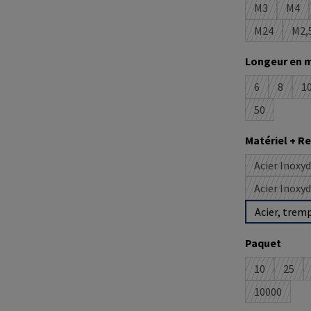
M3
M4
(Cette optio
(Cet
M24
M2,
(Cette opti
(C
Sélectionne
Longeur en 
6
8
1
(Cette option
(Cette 
(
50
(Cette optio
Sélectionne
Matériel + 
Acier Inoxy
Acier Inoxy
Acier, trem
Sélectionne
Paquet
10
25
(Cette optio
(Cett
10000
(Cette opt