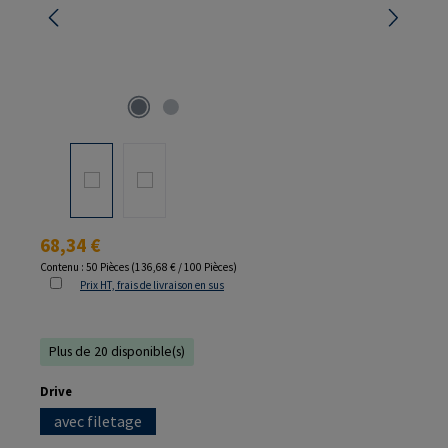
Prix régulier :
68,34 €
Contenu :
50 Pièces
(136,68 € / 100 Pièces)
Prix HT, frais de livraison en sus
Plus de 20 disponible(s)
Sélectionnez
Drive
avec filetage