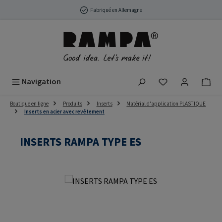
Passer au contenu principal
Fabriqué en Allemagne
Vous avez 0 arti
Navigation
Boutique en ligne
Produits
Inserts
Matérial d'application PLASTIQUE
Inserts en acier avec revêtement
INSERTS RAMPA TYPE ES
Ignorer la galerie d'images