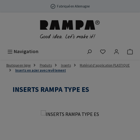
Passer au contenu principal
Fabriqué en Allemagne
Vous avez 0 arti
Navigation
Boutique en ligne
Produits
Inserts
Matérial d'application PLASTIQUE
Inserts en acier avec revêtement
INSERTS RAMPA TYPE ES
Ignorer la galerie d'images