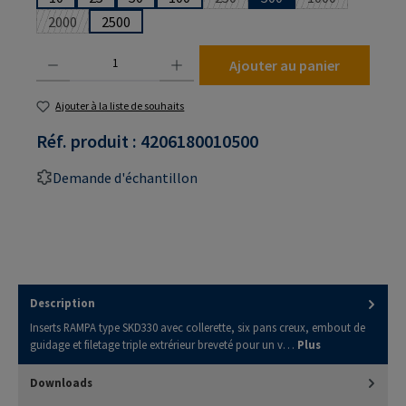
(Cette option n'est pas disponibl
(Cette option n
2000
2500
(Cette option n'est pas disponible pour le moment.)
Quantité de produit : Entrez la quantité souhaitée ou utilisez les boutons pour augmenter
Ajouter au panier
Ajouter à la liste de souhaits
Réf. produit :
4206180010500
Demande d'échantillon
Description
Inserts RAMPA type SKD330 avec collerette, six pans creux, embout de
guidage et filetage triple extrérieur breveté pour un v…
Plus
Downloads