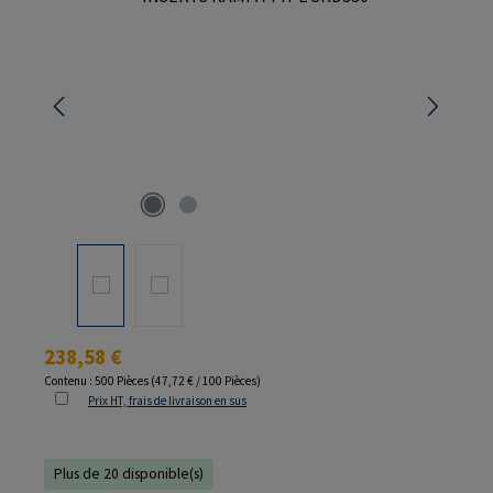
Prix régulier :
238,58 €
Contenu :
500 Pièces
(47,72 € / 100 Pièces)
Prix HT, frais de livraison en sus
Plus de 20 disponible(s)