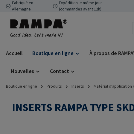
Fabriqué en
Expédition le même jour
ser au contenu principal
Passer à la recherche
Passer à la navigation principale
Allemagne
(commandes avant 12h)
Accueil
Boutique en ligne
À propos de RAMPA
Nouvelles
Contact
Boutique en ligne
Produits
Inserts
Matérial d'application
INSERTS RAMPA TYPE SK