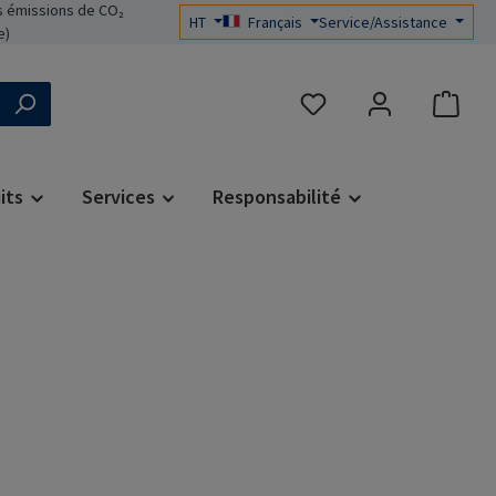
 émissions de CO₂
HT
Français
Service/Assistance
e)
Vous avez 0 articles dans 
its
Services
Responsabilité