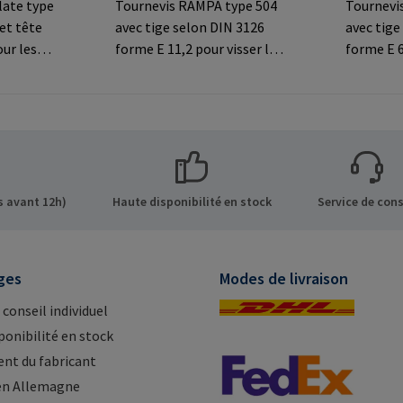
late type
Tournevis RAMPA type 504
Tournevi
 et tête
avec tige selon DIN 3126
avec tige
our les
forme E 11,2 pour visser les
forme E 6
inserts RAMPA à six pans
inserts R
ns sur le
creux. A utiliser
creux. A u
 GmbH &
exclusivement pour les
exclusiv
de 8 21514
inserts originaux
inserts o
Mail:
RAMPA.Informations sur le
RAMPA.In
fabricant: RAMPA GmbH &
fabrican
Co. KG Auf der Heide 8 21514
Co. KG Au
 avant 12h)
Haute disponibilité en stock
Service de cons
Büchen Germany E-Mail:
Büchen G
mail@rampa.com
mail@ra
ges
Modes de livraison
 conseil individuel
ponibilité en stock
nt du fabricant
en Allemagne