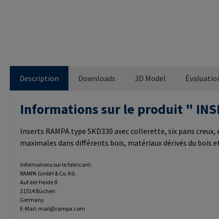
Description
Downloads
3D Model
Évaluatio
Informations sur le produit " 
Inserts RAMPA type SKD330 avec collerette, six pans creux, e
maximales dans différents bois, matériaux dérivés du bois 
Informations sur le fabricant:
RAMPA GmbH & Co. KG
Auf der Heide 8
21514 Büchen
Germany
E-Mail: mail@rampa.com