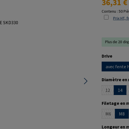
36,31 €
Contenu :
50 Pi
Prix HT, f
Plus de 20 dis
Sélectionne
Drive
avec fente 
Sélectionne
Diamètre en
12
14
(Cette optio
Sélectionne
Filetage en 
M6
M8
(Cette optio
Sélectionne
Longeur en 