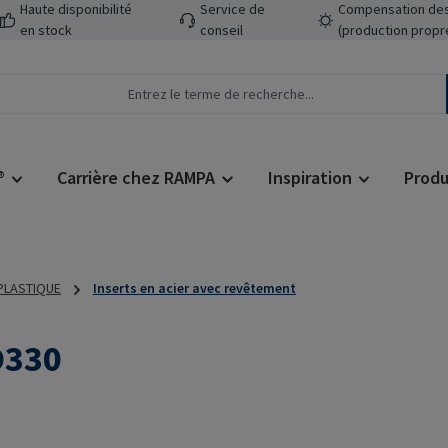
Haute disponibilité
Service de
Compensation des
en stock
conseil
(production propr
®
Carrière chez RAMPA
Inspiration
Produ
 PLASTIQUE
Inserts en acier avec revêtement
D330
Prix régulier :