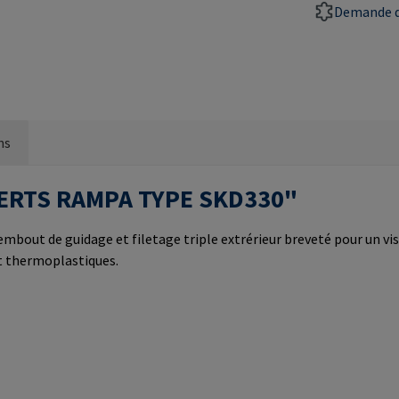
Demande d
ns
INSERTS RAMPA TYPE SKD330"
mbout de guidage et filetage triple extrérieur breveté pour un viss
et thermoplastiques.