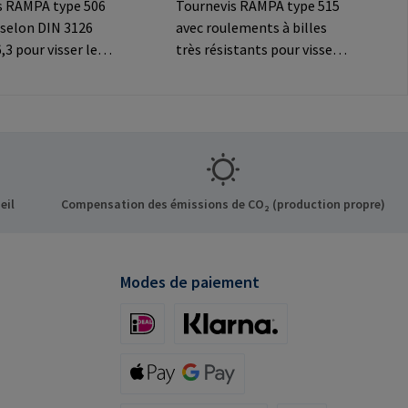
s RAMPA type 506
Tournevis RAMPA type 515
 selon DIN 3126
avec roulements à billes
,3 pour visser les
très résistants pour visser
AMPA à six pans
les inserts RAMPA par le
tiliser
filetage intérieur. À utiliser
ement pour les
exclusivement pour les
riginaux
inserts originaux
formations sur le
RAMPA.Informations sur le
t: RAMPA GmbH &
fabricant: RAMPA GmbH &
f der Heide 8 21514
Co. KG Auf der Heide 8 21514
eil
Compensation des émissions de CO₂ (production propre)
ermany E-Mail:
Büchen Germany E-Mail:
mpa.com
mail@rampa.com
Modes de paiement
iDeal (via Stripe)
Klarna (via Stripe)
Apple Pay / Google Pay (via Stripe)