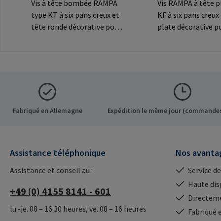
Vis à tête bombée RAMPA
Vis RAMPA à tête p
type KT à six pans creux et
KF à six pans creux
tête ronde décorative pour
plate décorative p
les connexions
connexions
visibles.Informations sur le
visibles.Informatio
fabricant: RAMPA GmbH &
fabricant: RAMPA
Co. KG Auf der Heide 8 21514
Co. KG Auf der Hei
Büchen Germany E-Mail:
Büchen Germany E-
mail@rampa.com
mail@rampa.com
Fabriqué en Allemagne
Expédition le même jour (commandes
Assistance téléphonique
Nos avanta
Assistance et conseil au :
Service de
Haute dis
+49 (0) 4155 8141 - 601
Directeme
lu.-je. 08 – 16:30 heures, ve. 08 – 16 heures
Fabriqué 