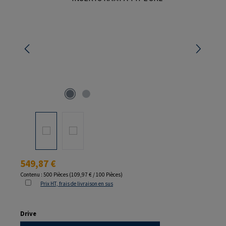
Prix régulier :
549,87 €
Contenu :
500 Pièces
(109,97 € / 100 Pièces)
Prix HT, frais de livraison en sus
Sélectionnez
Drive