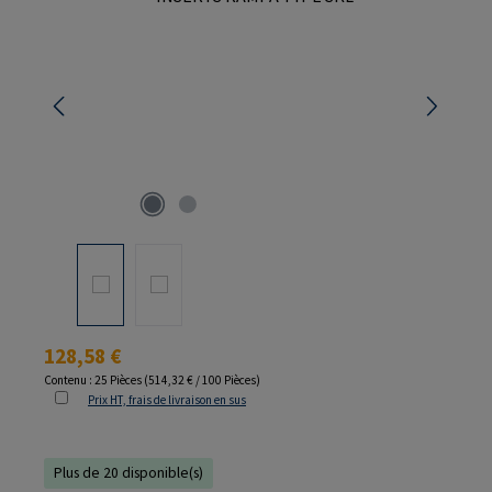
Prix régulier :
128,58 €
Contenu :
25 Pièces
(514,32 € / 100 Pièces)
Prix HT, frais de livraison en sus
Plus de 20 disponible(s)