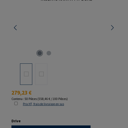
Prix régulier :
279,23 €
Contenu :
50 Pièces
(558,46 € / 100 Pièces)
Prix HT, frais de livraison en sus
Sélectionnez
Drive