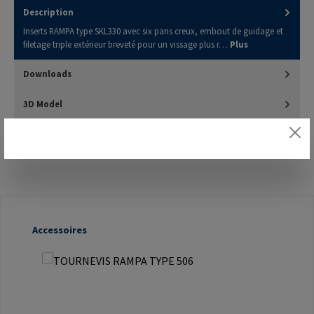
Description
Inserts RAMPA type SKL330 avec six pans creux, embout de guidage et
filetage triple extérieur breveté pour un vissage plus r…
Plus
Downloads
3D Model
Évaluations
Ignorer la galerie de produits
Accessoires