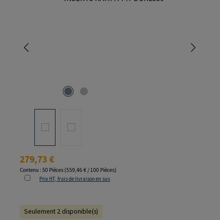
Prix régulier :
279,73 €
Contenu :
50 Pièces
(559,46 € / 100 Pièces)
Prix HT, frais de livraison en sus
Seulement 2 disponible(s)