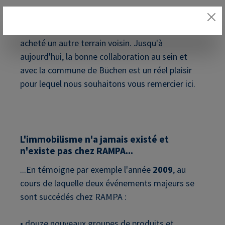
En
2008
, nous avons à nouveau construit et
agrandi le site de Büchen. En outre, nous avons
acheté un autre terrain voisin. Jusqu'à
aujourd'hui, la bonne collaboration au sein et
avec la commune de Büchen est un réel plaisir
pour lequel nous souhaitons vous remercier ici.
L'immobilisme n'a jamais existé et
n'existe pas chez RAMPA...
...En témoigne par exemple l'année
2009
, au
cours de laquelle deux événements majeurs se
sont succédés chez RAMPA :
• douze nouveaux groupes de produits et