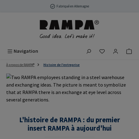
Passer au contenu principal
Fabriqué en Allemagne
Vous avez 0 arti
Navigation
À propos de RAMPA®
Histoire de l'entreprise
L'histoire de RAMPA : du premier
insert RAMPA à aujourd'hui