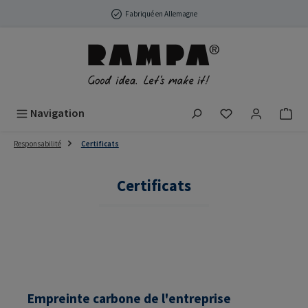
Passer au contenu principal
Fabriqué en Allemagne
Vous avez 0 arti
Navigation
Responsabilité
Certificats
Certificats
Empreinte carbone de l'entreprise