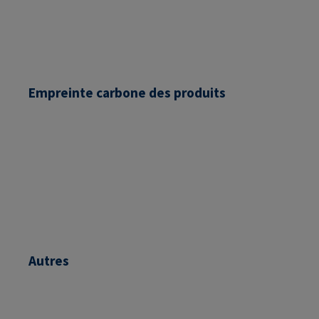
Certificat de compensation carbone de RAMPA pour 2023 (EN)
Empreinte carbone des produits
PCF RAMPA Inserts Type SK (GER)
PCF RAMPA Inserts Type SKDZ (GER)
Autres