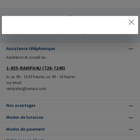
Fabriqué en Allemagne
Assistance téléphonique
Assistance et conseil au :
1-855-RAMPA4U (726-7248)
lu.-je. 08 – 16:30 heures, ve. 08 – 16 heures
via email
rampatec@rampa.com
Nos avantages
Modes de livraison
Modes de paiement