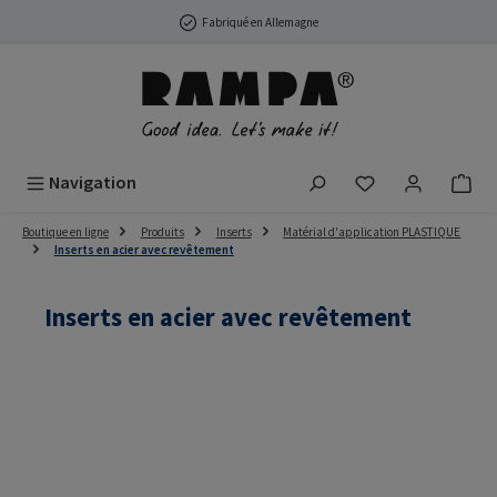
Passer au contenu principal
Fabriqué en Allemagne
Vous avez 0 arti
Navigation
Boutique en ligne
Produits
Inserts
Matérial d'application PLASTIQUE
Inserts en acier avec revêtement
Inserts en acier avec revêtement