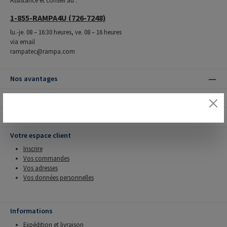
Assistance et conseil au :
1-855-RAMPA4U (726-7248)
lu.-je. 08 – 16:30 heures, ve. 08 – 16 heures
via email
rampatec@rampa.com
Nos avantages
Modes de livraison
Modes de paiement
Votre espace client
Inscrire
Vos commandes
Vos adresses
Vos données personnelles
Informations
Expédition et livraison