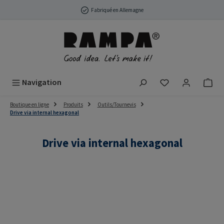
Passer au contenu principal
Fabriqué en Allemagne
Vous avez 0 arti
Navigation
Boutique en ligne
Produits
Outils/Tournevis
Drive via internal hexagonal
Drive via internal hexagonal