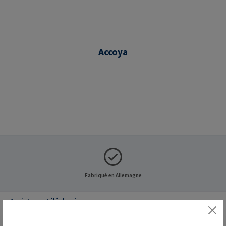
Accoya
Fabriqué en Allemagne
Assistance téléphonique
Assistance et conseil au :