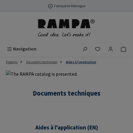
Passer au contenu principal
Fabriqué en Allemagne
Vous avez 0 arti
Navigation
Produits
Documents techniques
Aides à l'application
Documents techniques
Aides à l'application (EN)