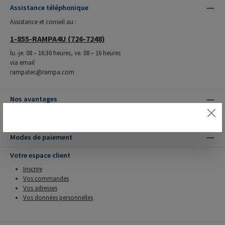
Assistance téléphonique
Assistance et conseil au :
1-855-RAMPA4U (726-7248)
lu.-je. 08 – 16:30 heures, ve. 08 – 16 heures
via email
rampatec@rampa.com
Nos avantages
Modes de livraison
Modes de paiement
Votre espace client
Inscrire
Vos commandes
Vos adresses
Vos données personnelles