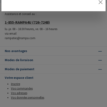
Assistance téléphonique
Assistance et conseil au :
1-855-RAMPA4U (726-7248)
lu.-je. 08 – 16:30 heures, ve. 08 – 16 heures
via email
rampatec@rampa.com
Nos avantages
Modes de livraison
Modes de paiement
Votre espace client
Inscrire
Vos commandes
Vos adresses
Vos données personnelles