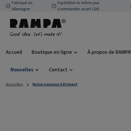
Fabriqué en
Expédition le même jour
ser au contenu principal
Passer à la recherche
Passer à la navigation principale
Allemagne
(commandes avant 12h)
Accueil
Boutique en ligne
À propos de RAMPA
Nouvelles
Contact
Nouvelles
Notre nouveau bâtiment