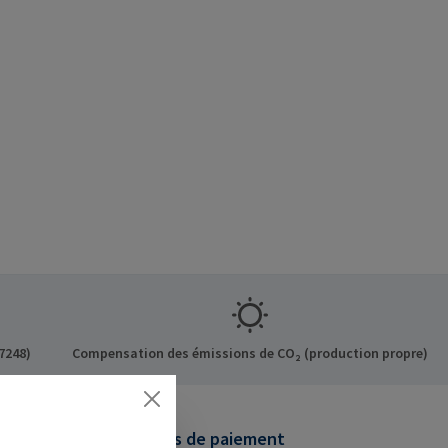
7248)
Compensation des émissions de CO₂ (production propre)
Modes de paiement