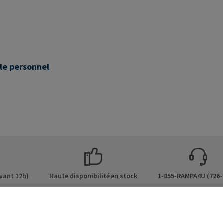
 le personnel
vant 12h)
Haute disponibilité en stock
1-855-RAMPA4U (726-
ges
Modes de livraison