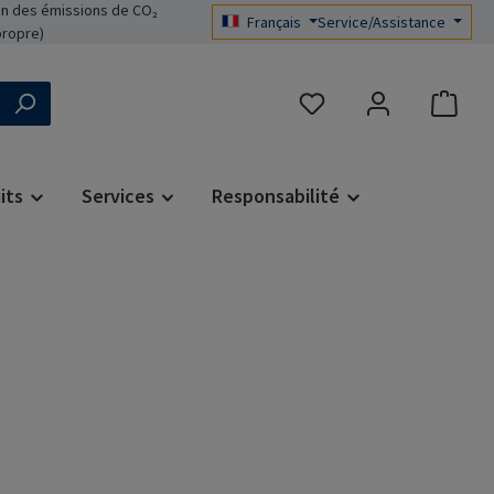
n des émissions de CO₂
Français
Service/Assistance
propre)
Vous avez 0 articles dans 
its
Services
Responsabilité