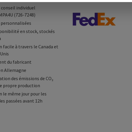
 conseil individuel
MPA4U (726-7248)
 personnalisées
ponibilité en stock, stockés
a
 facile à travers le Canada et
-Unis
nt du fabricant
en Allemagne
tion des émissions de CO₂
e propre production
n le même jour pour les
s passées avant 12h