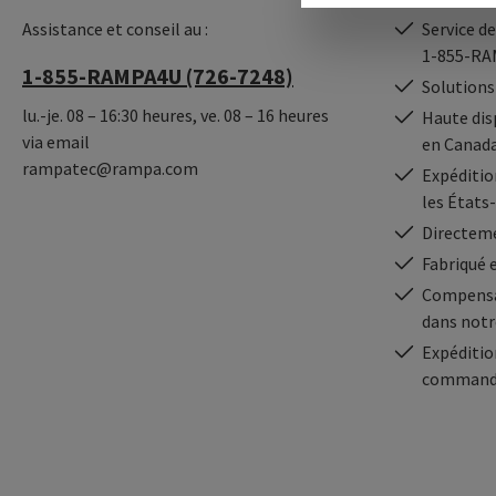
Assistance et conseil au :
Service de
1-855-RA
1-855-RAMPA4U (726-7248)
Solutions
lu.-je. 08 – 16:30 heures, ve. 08 – 16 heures
Haute dis
via email
en Canad
rampatec@rampa.com
Expédition
les États
Directeme
Fabriqué 
Compensa
dans notr
Expéditio
commande