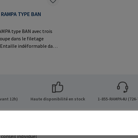
 RAMPA TYPE BAN
AMPA type BAN avec trois
oupe dans le filetage
. Entaille indéformable dans
iaux particulièrement durs
es plastiques
cissables et
stiques, les alliages légers
lications en acier
ormations sur le fabricant:
bH & Co. KG Auf der Heide
vant 12h)
Haute disponibilité en stock
1-855-RAMPA4U (726-
üchen Germany E-Mail:
mpa.com
ges
Modes de livraison
 conseil individuel