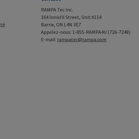
RAMPA Tec Inc.
164 Innisfil Street, Unit #114
ité
Barrie, ON L4N 3E7
Appelez-nous: 1-855-RAMPA4U (726-7248)
E-mail:
rampatec@rampa.com