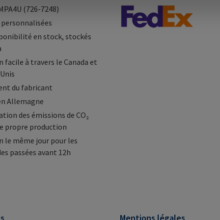
MPA4U (726-7248)
 personnalisées
ponibilité en stock, stockés
a
 facile à travers le Canada et
-Unis
nt du fabricant
en Allemagne
tion des émissions de CO₂
e propre production
n le même jour pour les
s passées avant 12h
ns
Mentions légales