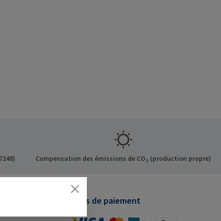
7248)
Compensation des émissions de CO₂ (production propre)
Modes de paiement