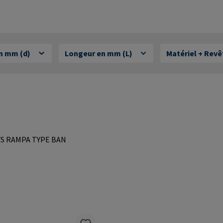
en mm (d)
Longeur en mm (L)
Matériel + Rev