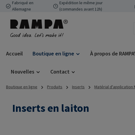
Fabriqué en
Expédition le même jour
ser au contenu principal
Passer à la recherche
Passer à la navigation principale
Allemagne
(commandes avant 12h)
Accueil
Boutique en ligne
À propos de RAMPA
Nouvelles
Contact
Boutique en ligne
Produits
Inserts
Matérial d'application
Inserts en laiton