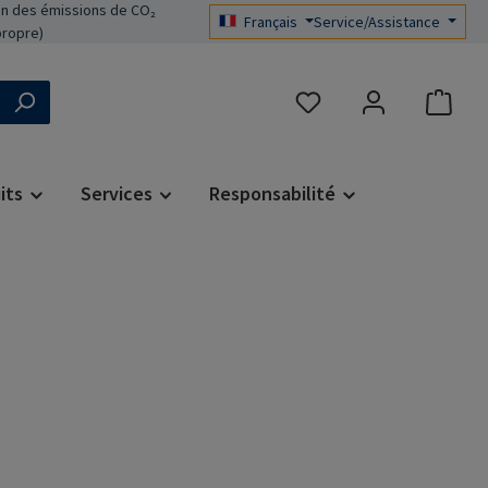
n des émissions de CO₂
Français
Service/Assistance
propre)
Vous avez 0 articles dans 
its
Services
Responsabilité