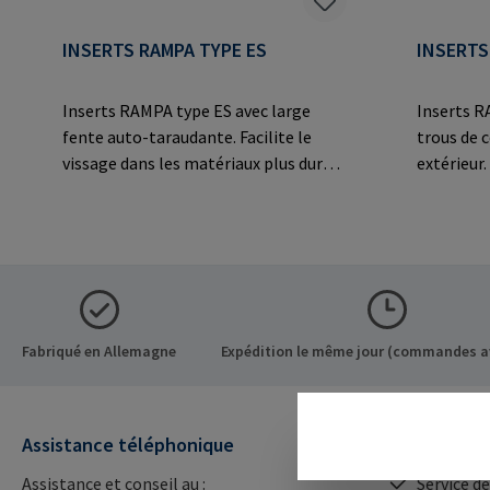
INSERTS RAMPA TYPE ES
INSERTS
Inserts RAMPA type ES avec large
Inserts R
fente auto-taraudante. Facilite le
trous de c
vissage dans les matériaux plus durs
extérieur
comme les matières
des matér
thermodurcissables et
tels que l
thermoplastiques, les alliages légers
thermodur
et les applications en acier
thermopla
moulé.Informations sur le fabricant:
et les app
RAMPA GmbH & Co. KG Auf der Heide
moulé.Inf
8 21514 Büchen Germany E-Mail:
RAMPA Gm
Fabriqué en Allemagne
Expédition le même jour (commandes a
mail@rampa.com
8 21514 B
mail@ra
Assistance téléphonique
Nos avanta
Assistance et conseil au :
Service de