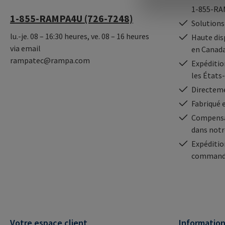
1-855-RA
1-855-RAMPA4U (726-7248)
Solutions
lu.-je. 08 – 16:30 heures, ve. 08 – 16 heures
Haute dis
via email
en Canad
rampatec@rampa.com
Expédition
les États
Directeme
Fabriqué 
Compensa
dans notr
Expéditio
commande
Votre espace client
Informatio