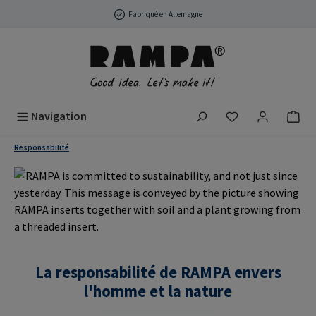
Passer au contenu principal
Fabriqué en Allemagne
Vous avez 0 arti
Navigation
Responsabilité
La responsabilité de RAMPA envers
l'homme et la nature