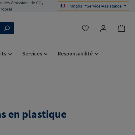
n des émissions de CO₂
Français
Service/Assistance
propre)
Vous avez 0 articles dans 
its
Services
Responsabilité
ns en plastique