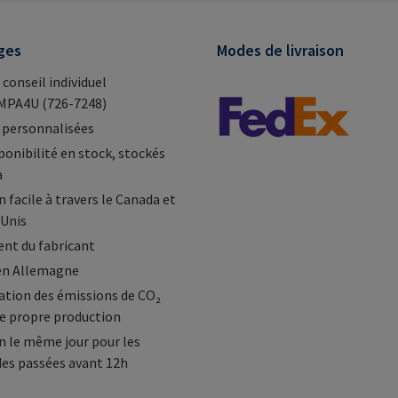
ges
Modes de livraison
 conseil individuel
MPA4U (726-7248)
 personnalisées
ponibilité en stock, stockés
a
 facile à travers le Canada et
-Unis
nt du fabricant
en Allemagne
tion des émissions de CO₂
e propre production
n le même jour pour les
s passées avant 12h