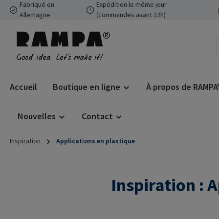
Fabriqué en
Expédition le même jour
ser au contenu principal
Passer à la recherche
Passer à la navigation principale
Allemagne
(commandes avant 12h)
Accueil
Boutique en ligne
À propos de RAMPA
Nouvelles
Contact
Inspiration
Applications en plastique
Inspiration : 