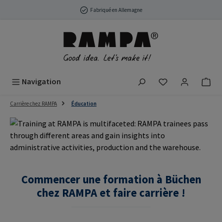
Passer au contenu principal
Fabriqué en Allemagne
Vous avez 0 arti
Navigation
Carrière chez RAMPA
Éducation
Commencer une formation à Büchen
chez RAMPA et faire carrière !