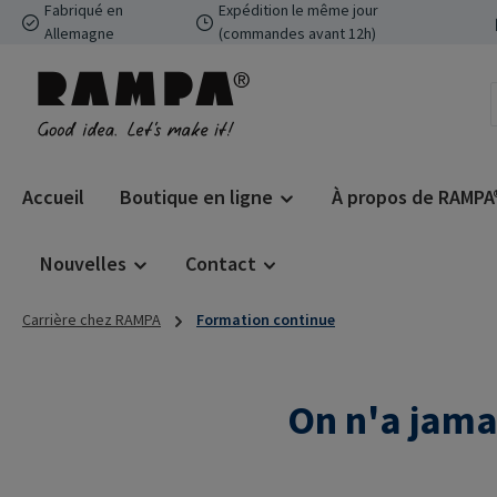
Fabriqué en
Expédition le même jour
ser au contenu principal
Passer à la recherche
Passer à la navigation principale
Allemagne
(commandes avant 12h)
Accueil
Boutique en ligne
À propos de RAMPA
Nouvelles
Contact
Carrière chez RAMPA
Formation continue
On n'a jama