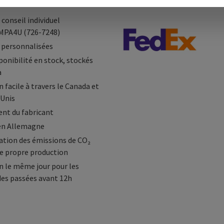
ges
Modes de livraison
 conseil individuel
MPA4U (726-7248)
 personnalisées
ponibilité en stock, stockés
a
 facile à travers le Canada et
-Unis
nt du fabricant
en Allemagne
tion des émissions de CO₂
e propre production
n le même jour pour les
s passées avant 12h