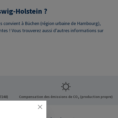
swig-Holstein ?
ous convient à Büchen (région urbaine de Hambourg),
tes ! Vous trouverez aussi d'autres informations sur
7248)
Compensation des émissions de CO₂ (production propre)