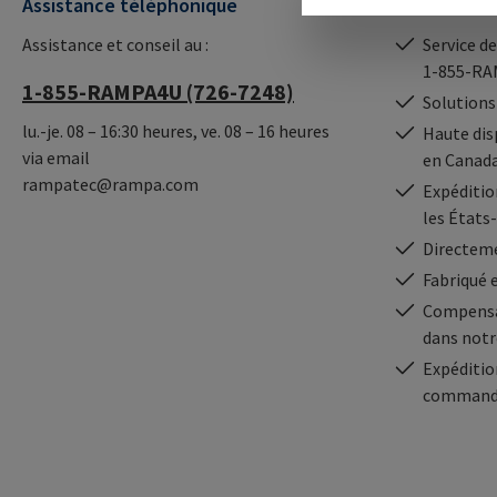
Assistance téléphonique
Nos avanta
Assistance et conseil au :
Service de
1-855-RA
1-855-RAMPA4U (726-7248)
Solutions
lu.-je. 08 – 16:30 heures, ve. 08 – 16 heures
Haute dis
via email
en Canad
rampatec@rampa.com
Expédition
les États
Directeme
Fabriqué 
Compensa
dans notr
Expéditio
commande