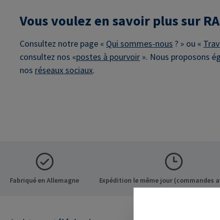
Vous voulez en savoir plus sur 
Consultez notre page «
Qui sommes-nous
? » ou «
Trav
consultez nos «
postes à pourvoir
». Nous proposons é
nos
réseaux sociaux
.
Fabriqué en Allemagne
Expédition le même jour (commandes a