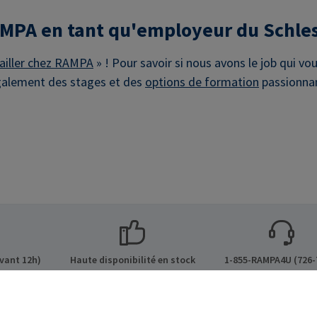
RAMPA en tant qu'employeur du Schle
ailler chez RAMPA
» ! Pour savoir si nous avons le job qui v
galement des stages et des
options de formation
passionnan
vant 12h)
Haute disponibilité en stock
1-855-RAMPA4U (726-