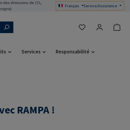
n des émissions de CO₂
Français
Service/Assistance
propre)
Vous avez 0 articles dans 
its
Services
Responsabilité
avec RAMPA !