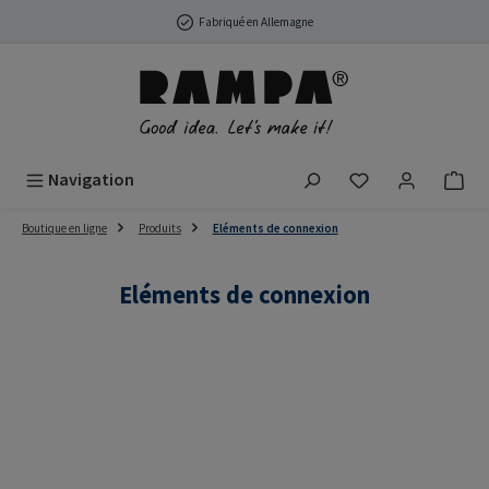
Passer au contenu principal
Fabriqué en Allemagne
Vous avez 0 arti
Navigation
Boutique en ligne
Produits
Eléments de connexion
Eléments de connexion