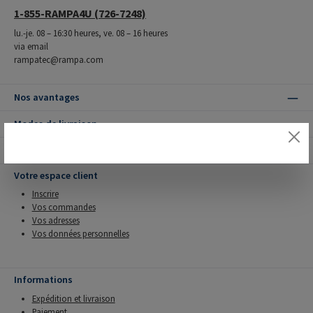
1-855-RAMPA4U (726-7248)
lu.-je. 08 – 16:30 heures, ve. 08 – 16 heures
via email
rampatec@rampa.com
Nos avantages
Modes de livraison
Modes de paiement
Votre espace client
Inscrire
Vos commandes
Vos adresses
Vos données personnelles
Informations
Expédition et livraison
Paiement