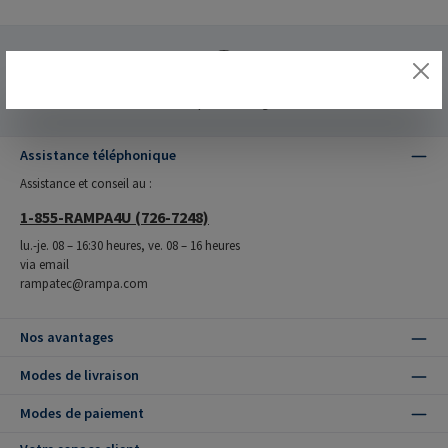
Fabriqué en Allemagne
Assistance téléphonique
Assistance et conseil au :
1-855-RAMPA4U (726-7248)
lu.-je. 08 – 16:30 heures, ve. 08 – 16 heures
via email
rampatec@rampa.com
Nos avantages
Modes de livraison
Modes de paiement