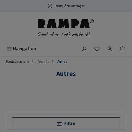
Passer au contenu principal
Fabriqué en Allemagne
Vous avez 0 arti
Navigation
Boutique en ligne
Produits
Autres
Autres
Filtre