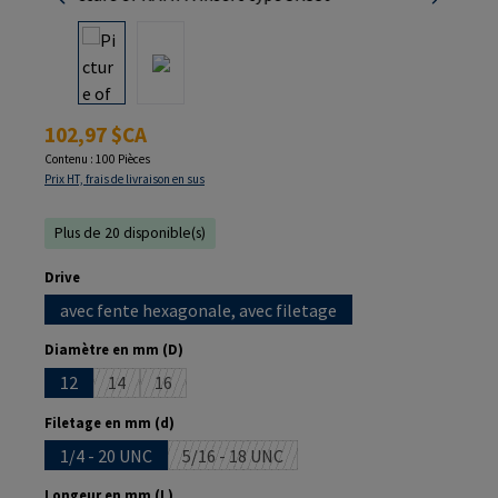
Prix régulier :
102,97 $CA
Contenu :
100 Pièces
Prix HT, frais de livraison en sus
Plus de 20 disponible(s)
Sélectionnez
Drive
avec fente hexagonale, avec filetage
Sélectionnez
Diamètre en mm (D)
12
14
16
(Cette option n'est pas disponible pour le moment.)
(Cette option n'est pas disponible pour le moment
Sélectionnez
Filetage en mm (d)
1/4 - 20 UNC
5/16 - 18 UNC
(Cette option n'est pas disponible pour
Sélectionnez
Longeur en mm (L)