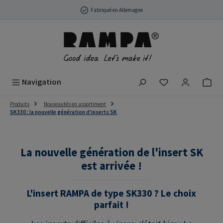
Passer au contenu principal
Fabriqué en Allemagne
Vous avez 0 arti
Navigation
Produits
Nouveautés en assortiment
SK330 : la nouvelle génération d'inserts SK
La nouvelle génération de l'insert SK
est arrivée !
L'insert RAMPA de type SK330 ? Le choix
parfait !