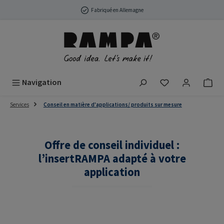
Passer au contenu principal
Fabriqué en Allemagne
Vous avez 0 arti
Navigation
Services
Conseil en matière d'applications/ produits sur mesure
Offre de conseil individuel :
l’insertRAMPA adapté à votre
application