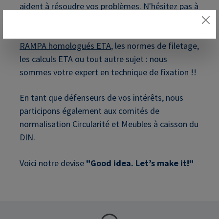
aident à résoudre vos problèmes. N'hésitez pas à
faire appel à ce service de conseil pour vous
donner des idées. Que ce soit sur les
inserts
RAMPA homologués ETA
, les normes de filetage,
les calculs ETA ou tout autre sujet : nous
sommes votre expert en technique de fixation !!
En tant que défenseurs de vos intérêts, nous
participons également aux comités de
normalisation Circularité et Meubles à caisson du
DIN.
Voici notre devise
"Good idea. Let’s make it!"