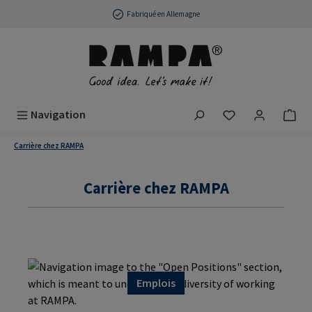
Passer au contenu principal
Fabriqué en Allemagne
Vous avez 0 arti
Navigation
Carrière chez RAMPA
Carrière chez RAMPA
Emplois