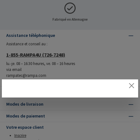
Fabriqué en Allemagne
Assistance téléphonique
Assistance et conseil au :
1-855-RAMPA4U (726-7248)
lu.-je. 08 – 16:30 heures, ve. 08 – 16 heures
via email
rampatec@rampa.com
Nos avantages
Modes de livraison
Modes de paiement
Votre espace client
Inscrire