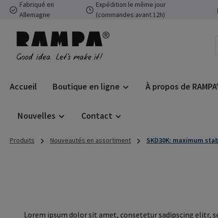
Fabriqué en
Expédition le même jour
ser au contenu principal
Passer à la recherche
Passer à la navigation principale
Allemagne
(commandes avant 12h)
Accueil
Boutique en ligne
À propos de RAMPA
Nouvelles
Contact
Produits
Nouveautés en assortiment
SKD30K: maximum stabi
Lorem ipsum dolor sit amet, consetetur sadipscing elitr, 