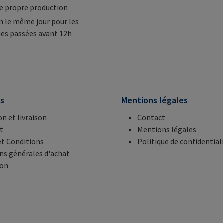
e propre production
n le même jour pour les
s passées avant 12h
ns
Mentions légales
on et livraison
Contact
t
Mentions légales
t Conditions
Politique de confidential
ns générales d'achat
ion