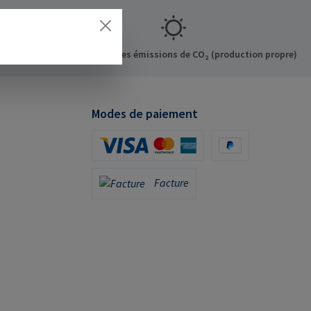
7248)
Compensation des émissions de CO₂ (production propre)
Modes de paiement
Carte de crédit (via Stripe)
PayPal
Facture
Facture