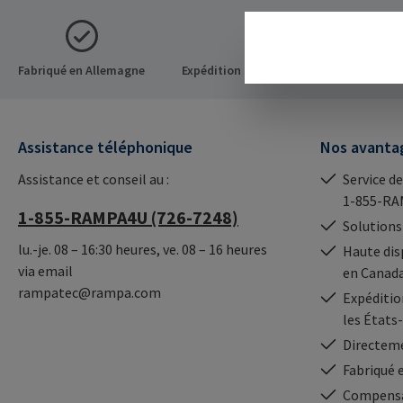
Fabriqué en Allemagne
Expédition le même jour (commandes a
Assistance téléphonique
Nos avanta
Assistance et conseil au :
Service de
1-855-RA
1-855-RAMPA4U (726-7248)
Solutions
lu.-je. 08 – 16:30 heures, ve. 08 – 16 heures
Haute dis
via email
en Canad
rampatec@rampa.com
Expédition
les États
Directeme
Fabriqué 
Compensa