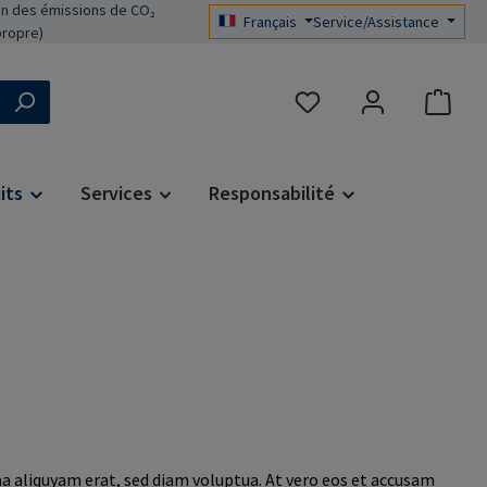
n des émissions de CO₂
Français
Service/Assistance
propre)
Vous avez 0 articles dans 
its
Services
Responsabilité
a aliquyam erat, sed diam voluptua. At vero eos et accusam