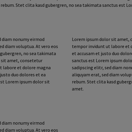
a rebum. Stet clita kasd gubergren, no sea takimata sanctus est L
sed diam nonumy eirmod
Lorem ipsum dolor sit amet, 
ed diam voluptua. At vero eos
tempor invidunt ut labore et 
d gubergren, no sea takimata
et accusam et justo duo dolor
 sit amet, consetetur
sanctus est Lorem ipsum dolo
ut labore et dolore magna
sadipscing elitr, sed diam n
justo duo dolores et ea
aliquyam erat, sed diam volupt
est Lorem ipsum dolor sit
rebum. Stet clita kasd guberg
amet.
sed diam nonumy eirmod
ed diam voluptua. At vero eos