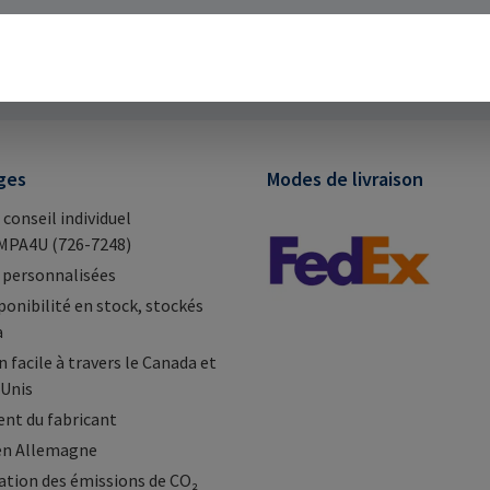
vant 12h)
Haute disponibilité en stock
1-855-RAMPA4U (726-
ges
Modes de livraison
 conseil individuel
MPA4U (726-7248)
 personnalisées
ponibilité en stock, stockés
a
 facile à travers le Canada et
-Unis
nt du fabricant
en Allemagne
tion des émissions de CO₂