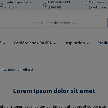
Haute disponibilité
1-855-RAMPA4U
Compensatio
en stock
(726-7248)
(production 
®
Carrière chez RAMPA
Inspiration
Produ
lity, minimum effort!
Lorem Ipsum dolor sit amet
sed diam nonumy eirmod tempor invidunt ut labore et dolore magn