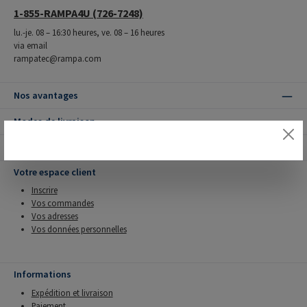
1-855-RAMPA4U (726-7248)
lu.-je. 08 – 16:30 heures, ve. 08 – 16 heures
via email
rampatec@rampa.com
Nos avantages
Modes de livraison
Modes de paiement
Votre espace client
Inscrire
Vos commandes
Vos adresses
Vos données personnelles
Informations
Expédition et livraison
Paiement