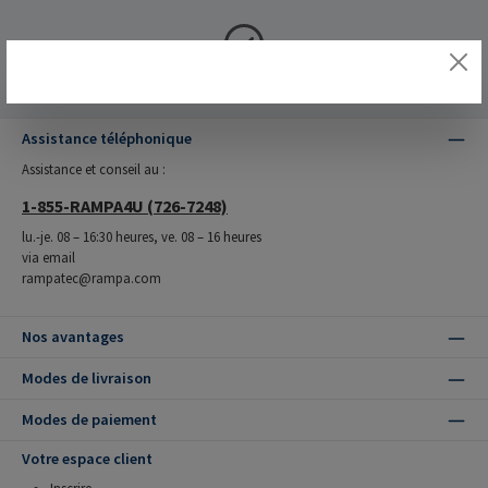
Fabriqué en Allemagne
Assistance téléphonique
Assistance et conseil au :
1-855-RAMPA4U (726-7248)
lu.-je. 08 – 16:30 heures, ve. 08 – 16 heures
via email
rampatec@rampa.com
Nos avantages
Modes de livraison
Modes de paiement
Votre espace client
Inscrire