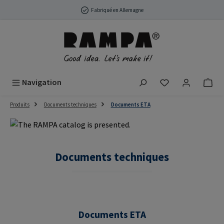
Passer au contenu principal
Fabriqué en Allemagne
Vous avez 0 arti
Navigation
Produits
Documents techniques
Documents ETA
Documents techniques
Documents ETA