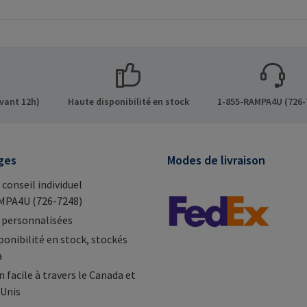
x pans
 les
s sur le
 GmbH &
de 8 21514
vant 12h)
Haute disponibilité en stock
1-855-RAMPA4U (726-
Mail:
ges
Modes de livraison
 conseil individuel
MPA4U (726-7248)
 personnalisées
ponibilité en stock, stockés
a
 facile à travers le Canada et
-Unis