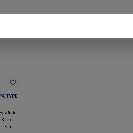
PA TYPE
ype 506
N 3126
sser les