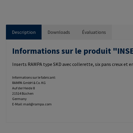
Description
Downloads
Évaluations
Informations sur le produit "I
Inserts RAMPA type SKD avec collerette, six pans creux et e
Informations sur le fabricant:
RAMPA GmbH & Co. KG
Auf der Heide 8
21514 Büchen
Germany
E-Mail: mail@rampa.com