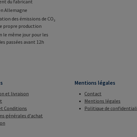
nt du fabricant
en Allemagne
tion des émissions de CO₂
e propre production
n le même jour pour les
s passées avant 12h
ns
Mentions légales
on et livraison
Contact
t
Mentions légales
t Conditions
Politique de confidential
ns générales d'achat
ion