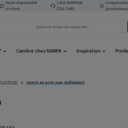
Haute disponibilité
1-855-RAMPA4U
Compensatio
en stock
(726-7248)
(production 
®
Carrière chez RAMPA
Inspiration
Produ
 PLASTIQUE
Inserts en acier avec revêtement
D
Prix régulier :