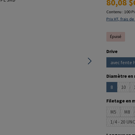
80,08 $
Contenu :
100 P
Prix HT, frais de
Épuisé
Sélectionne
Drive
avec fente 
Sélectionne
Diamètre en
8
10
(Cette option
(Cette
Sélectionne
Filetage en 
M5
M8
(Cette optio
(Cet
1/4 - 20 UN
(Cette
Sélectionne