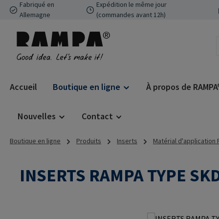
Fabriqué en
Expédition le même jour
ser au contenu principal
Passer à la recherche
Passer à la navigation principale
Allemagne
(commandes avant 12h)
Accueil
Boutique en ligne
À propos de RAMPA
Nouvelles
Contact
Boutique en ligne
Produits
Inserts
Matérial d'application
INSERTS RAMPA TYPE SK
Ignorer la galerie d'images