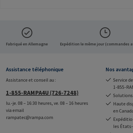
les inserts RAMPA par le
inserts RAMPA à si
filetage intérieur. À utiliser
creux. A utiliser
exclusivement pour les
exclusivement pour
inserts originaux
inserts originaux
RAMPA.Informations sur le
RAMPA.Information
fabricant: RAMPA GmbH &
fabricant: RAMPA
Co. KG Auf der Heide 8 21514
Co. KG Auf der Hei
Fabriqué en Allemagne
Expédition le même jour (commandes a
Büchen Germany E-Mail:
Büchen Germany E-
mail@rampa.com
mail@rampa.com
Assistance téléphonique
Nos avanta
Assistance et conseil au :
Service de
1-855-RA
1-855-RAMPA4U (726-7248)
Solutions
lu.-je. 08 – 16:30 heures, ve. 08 – 16 heures
Haute dis
via email
en Canad
rampatec@rampa.com
Expédition
les États