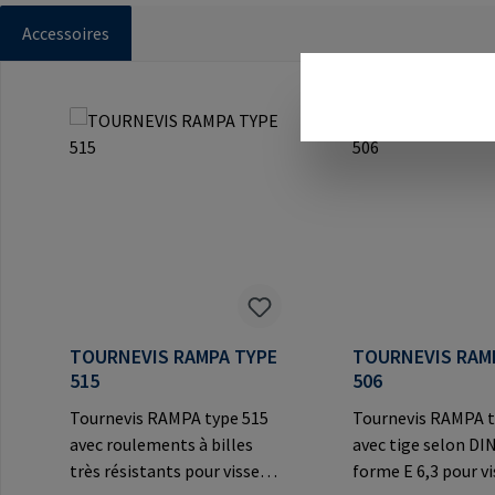
Accessoires
Ignorer la galerie de produits
TOURNEVIS RAMPA TYPE
TOURNEVIS RAM
515
506
Tournevis RAMPA type 515
Tournevis RAMPA t
avec roulements à billes
avec tige selon DI
très résistants pour visser
forme E 6,3 pour vi