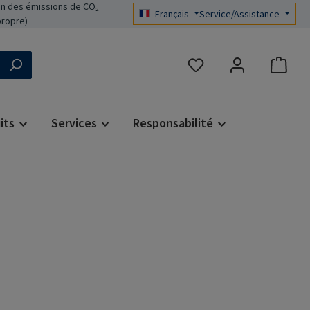
n des émissions de CO₂
Français
Service/Assistance
propre)
Vous avez 0 articles dans 
its
Services
Responsabilité