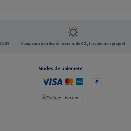
7248)
Compensation des émissions de CO₂ (production propre)
Modes de paiement
Carte de crédit (via Stripe)
PayPal
Facture
Facture