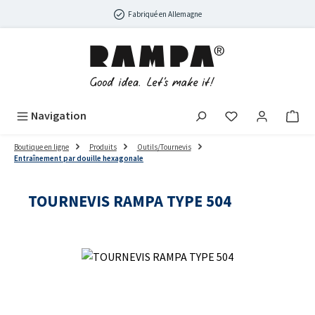
Passer au contenu principal
Fabriqué en Allemagne
Navigation
Boutique en ligne
Produits
Outils/Tournevis
Entraînement par douille hexagonale
TOURNEVIS RAMPA TYPE 504
Ignorer la galerie d'images