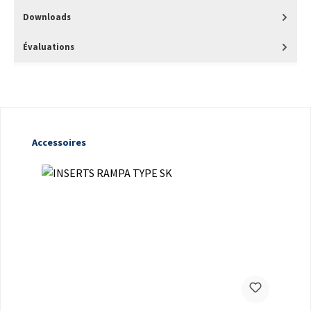
Downloads
Évaluations
Ignorer la galerie de produits
Accessoires