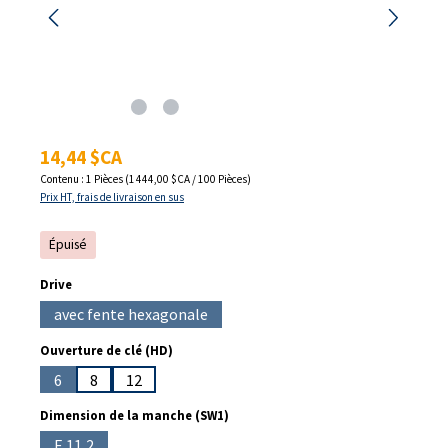
Prix régulier :
14,44 $CA
Contenu :
1 Pièces
(1 444,00 $CA / 100 Pièces)
Prix HT, frais de livraison en sus
Épuisé
Sélectionnez
Drive
avec fente hexagonale
(Cette option n'est pas disponible pour le moment.)
Sélectionnez
Ouverture de clé (HD)
6
8
12
(Cette option n'est pas disponible pour le moment.)
Sélectionnez
Dimension de la manche (SW1)
E 11,2