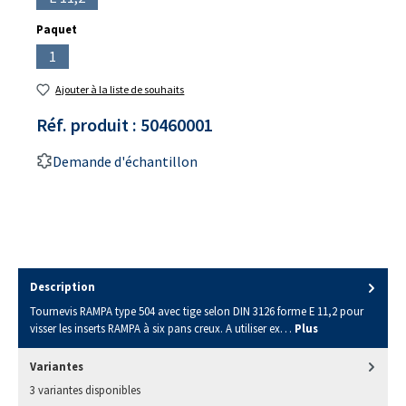
(Cette option n'est pas disponible pour le moment.)
Sélectionnez
Paquet
1
(Cette option n'est pas disponible pour le moment.)
Ajouter à la liste de souhaits
Réf. produit :
50460001
Demande d'échantillon
Description
Tournevis RAMPA type 504 avec tige selon DIN 3126 forme E 11,2 pour
visser les inserts RAMPA à six pans creux. A utiliser ex…
Plus
Variantes
3 variantes disponibles