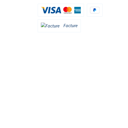
Carte de crédit (via Stripe)
PayPal
Facture
Facture