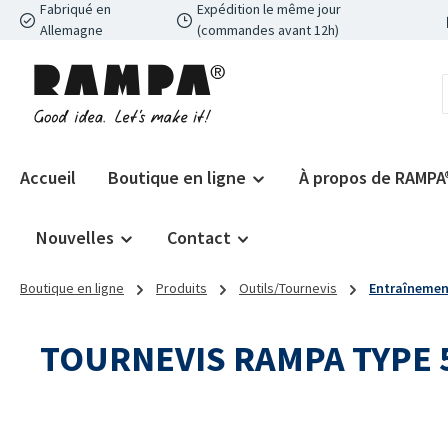
Fabriqué en
Expédition le même jour
ser au contenu principal
Passer à la recherche
Passer à la navigation principale
Allemagne
(commandes avant 12h)
Accueil
Boutique en ligne
À propos de RAMPA
Nouvelles
Contact
Boutique en ligne
Produits
Outils/Tournevis
Entraînement
TOURNEVIS RAMPA TYPE 