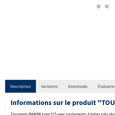
Description
Variantes
Downloads
Évaluatio
Informations sur le produit "T
Tournevis RAMPA type 515 avec roulements à billes très résis