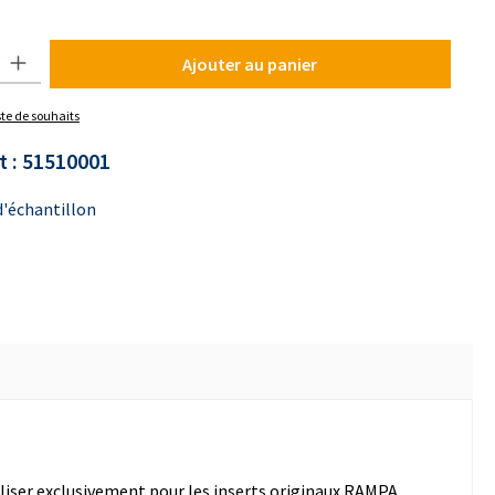
uit : Entrez la quantité souhaitée ou utilisez les boutons pour augmenter o
Ajouter au panier
iste de souhaits
t :
51510001
'échantillon
iliser exclusivement pour les inserts originaux RAMPA.