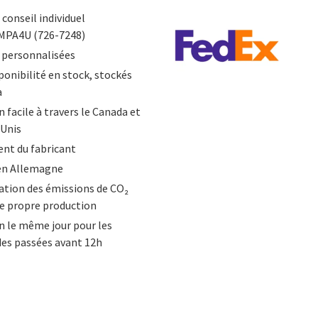
 conseil individuel
MPA4U (726-7248)
 personnalisées
ponibilité en stock, stockés
a
 facile à travers le Canada et
-Unis
nt du fabricant
en Allemagne
tion des émissions de CO₂
e propre production
n le même jour pour les
s passées avant 12h