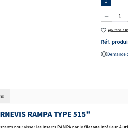
1
Quantité de prod
Ajouter à la l
Réf. produi
Demande d
ns
OURNEVIS RAMPA TYPE 515"
tants pour visser les inserts RAMPA par le filetage intérieur. À ut