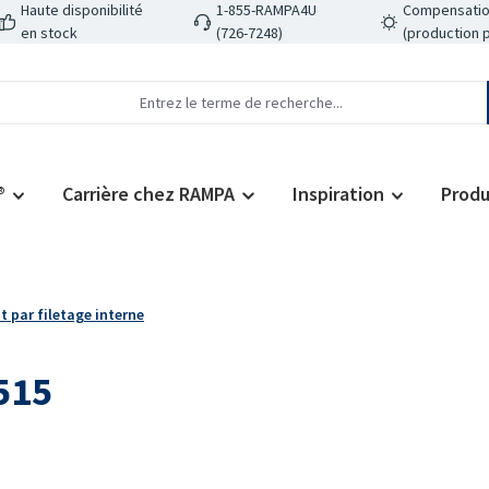
Haute disponibilité
1-855-RAMPA4U
Compensatio
en stock
(726-7248)
(production 
®
Carrière chez RAMPA
Inspiration
Produ
 par filetage interne
515
Prix régulier :