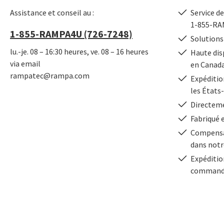
Assistance et conseil au :
Service de
1-855-RA
1-855-RAMPA4U (726-7248)
Solutions
lu.-je. 08 – 16:30 heures, ve. 08 – 16 heures
Haute dis
via email
en Canad
rampatec@rampa.com
Expédition
les États
Directeme
Fabriqué 
Compensa
dans notr
Expéditio
commande