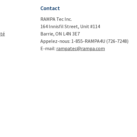
Contact
RAMPA Tec Inc.
164 Innisfil Street, Unit #114
ité
Barrie, ON L4N 3E7
Appelez-nous: 1-855-RAMPA4U (726-7248)
E-mail:
rampatec@rampa.com