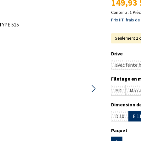
149,93 
Contenu :
1 Piè
Prix HT, frais de
Seulement 2 d
Sélectionne
Drive
avec fente 
(
Sélectionne
Filetage en 
M4
M5 ra
(Cette optio
Sélectionne
Dimension de
D 10
E 1
(Cette opti
Sélectionne
Paquet