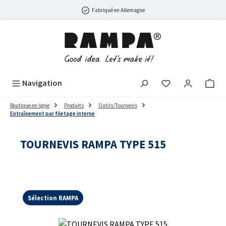
Passer au contenu principal
Fabriqué en Allemagne
Navigation
Boutique en ligne
Produits
Outils/Tournevis
Entraînement par filetage interne
TOURNEVIS RAMPA TYPE 515
Sélection RAMPA
Ignorer la galerie d'images