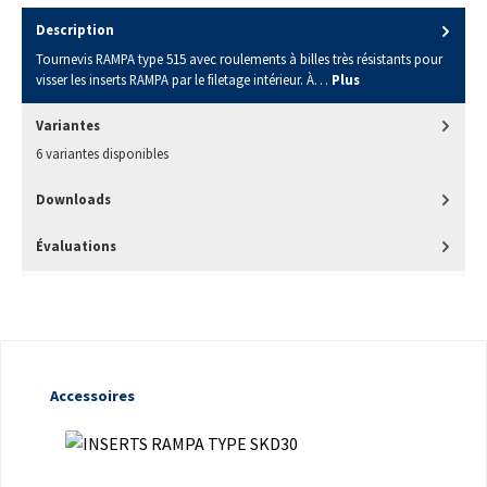
Description
Tournevis RAMPA type 515 avec roulements à billes très résistants pour
visser les inserts RAMPA par le filetage intérieur. À…
Plus
Variantes
6 variantes disponibles
Downloads
Évaluations
Ignorer la galerie de produits
Accessoires