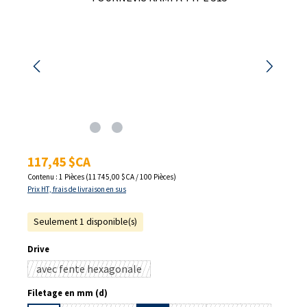
Prix régulier :
117,45 $CA
Contenu :
1 Pièces
(11 745,00 $CA / 100 Pièces)
Prix HT, frais de livraison en sus
Seulement 1 disponible(s)
Sélectionnez
Drive
avec fente hexagonale
(Cette option n'est pas disponible pour le moment.)
Sélectionnez
Filetage en mm (d)