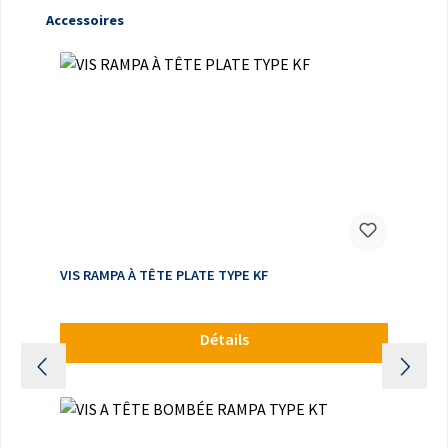
Ignorer la galerie de produits
Accessoires
VIS RAMPA À TÊTE PLATE TYPE KF
Détails