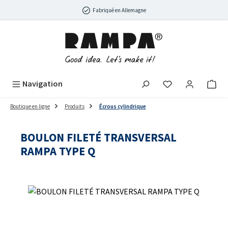
Passer au contenu principal
Fabriqué en Allemagne
Navigation
Boutique en ligne
Produits
Écrous cylindrique
BOULON FILETÉ TRANSVERSAL
RAMPA TYPE Q
Ignorer la galerie d'images