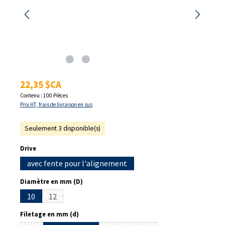
Prix régulier :
22,35 $CA
Contenu :
100 Pièces
Prix HT, frais de livraison en sus
Seulement 3 disponible(s)
Sélectionnez
Drive
avec fente pour l'alignement
Sélectionnez
Diamètre en mm (D)
10
12
(Cette option n'est pas disponible pour le moment.)
Sélectionnez
Filetage en mm (d)