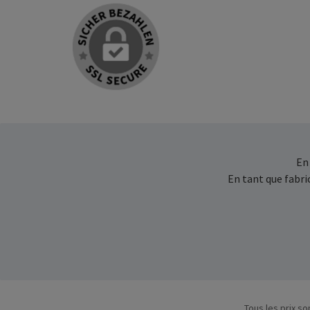
En
En tant que fabr
Tous les prix so