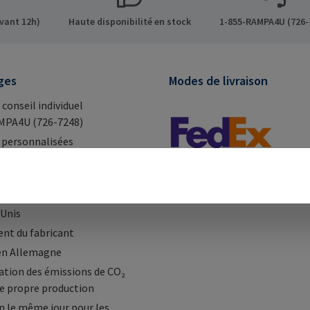
vant 12h)
Haute disponibilité en stock
1-855-RAMPA4U (726-
ges
Modes de livraison
 conseil individuel
MPA4U (726-7248)
 personnalisées
ponibilité en stock, stockés
a
 facile à travers le Canada et
-Unis
nt du fabricant
en Allemagne
tion des émissions de CO₂
e propre production
n le même jour pour les