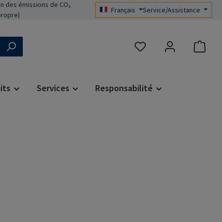
n des émissions de CO₂
Français
Service/Assistance
propre)
Vous avez 0 articles dans 
its
Services
Responsabilité