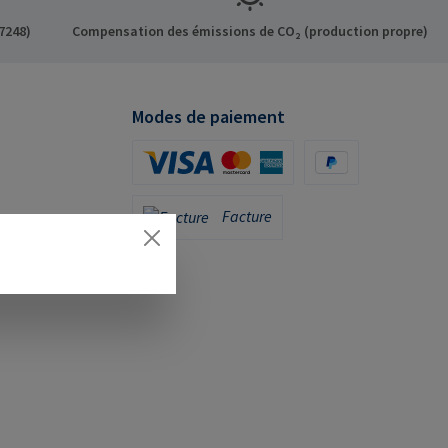
7248)
Compensation des émissions de CO₂ (production propre)
Modes de paiement
Carte de crédit (via Stripe)
PayPal
Facture
Facture