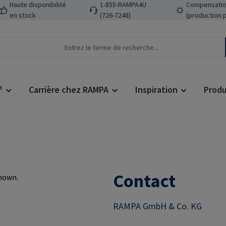
Haute disponibilité
1-855-RAMPA4U
Compensatio
en stock
(726-7248)
(production 
®
Carrière chez RAMPA
Inspiration
Produ
Contact
RAMPA GmbH & Co. KG