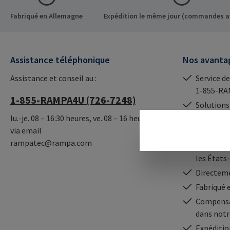
Fabriqué en Allemagne
Expédition le même jour (commandes a
Assistance téléphonique
Nos avanta
Assistance et conseil au :
Service de
1-855-RA
1-855-RAMPA4U (726-7248)
Solutions
lu.-je. 08 – 16:30 heures, ve. 08 – 16 heures
Haute dis
via email
en Canad
rampatec@rampa.com
Expédition
les États
Directeme
Fabriqué 
Compensa
dans notr
Expéditio