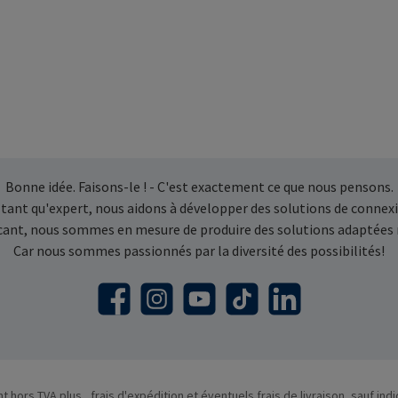
Bonne idée. Faisons-le ! - C'est exactement ce que nous pensons.
 tant qu'expert, nous aidons à développer des solutions de connexi
icant, nous sommes en mesure de produire des solutions adaptées
Car nous sommes passionnés par la diversité des possibilités!
Facebook
Instagram
YouTube
TikTok
LinkedIn
nt hors TVA plus
, frais d'expédition
et éventuels frais de livraison, sauf indi