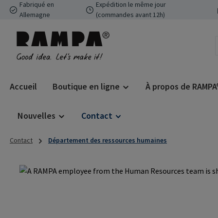
Fabriqué en
Expédition le même jour
ser au contenu principal
Passer à la recherche
Passer à la navigation principale
Allemagne
(commandes avant 12h)
Accueil
Boutique en ligne
À propos de RAMPA
Nouvelles
Contact
Contact
Département des ressources humaines