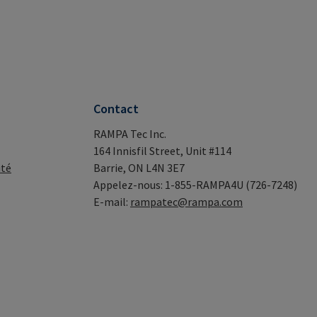
Contact
RAMPA Tec Inc.
164 Innisfil Street, Unit #114
ité
Barrie, ON L4N 3E7
Appelez-nous: 1-855-RAMPA4U (726-7248)
E-mail:
rampatec@rampa.com